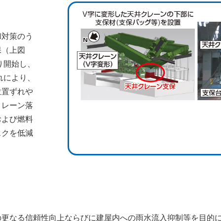
和対策のう
保（上図
り開始し、
れにより、
位置ずれや
クレーン落
および燃料
スクを低減
の更なる信頼性向上ならびに建屋内への雨水流入抑制等を目的