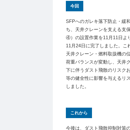
今回
SFPへのガレキ落下防止・緩
ち、天井クレーンを支える支
④）の設置作業を11月11日よ
11月24日に完了しました。こ
天井クレーン・燃料取扱機の
荷重バランスが変動し、天井
下に伴うダスト飛散のリスク
等の健全性に影響を与えるリ
しました。
これから
今後は、ダスト飛散抑制対策