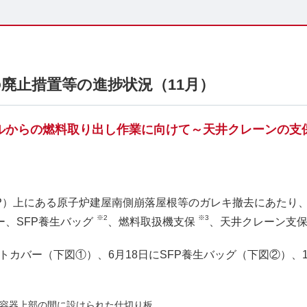
廃止措置等の進捗状況（11月）
ールからの燃料取り出し作業に向けて～天井クレーンの支
P）上にある原子炉建屋南側崩落屋根等のガレキ撤去にあたり、
※2
※3
ー、SFP養生バッグ
、燃料取扱機支保
、天井クレーン支
ートカバー（下図①）、6月18日にSFP養生バッグ（下図②）、
格納容器上部の間に設けられた仕切り板