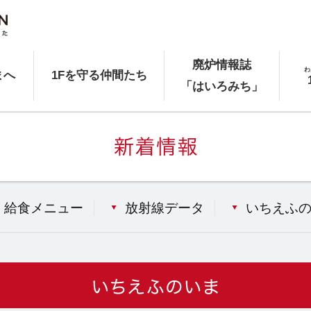
廃炉情報誌
わ
まへ
1Fを守る仲間たち
「はいろみち」
給食メニュー
放射線データ
いちえふ