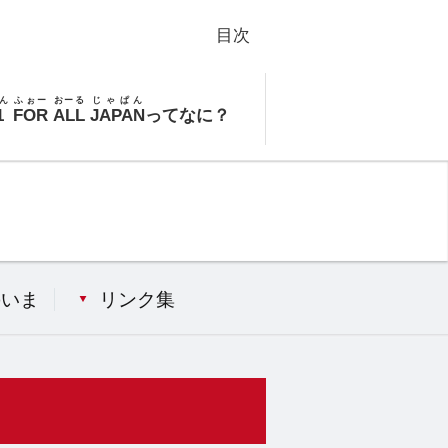
目次
ん
ふぉー
おーる
じゃぱん
1
FOR
ALL
JAPAN
ってなに？
のいま
リンク集