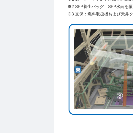
※2 SFP養生バッグ：SFP水
※3 支保：燃料取扱機および天井