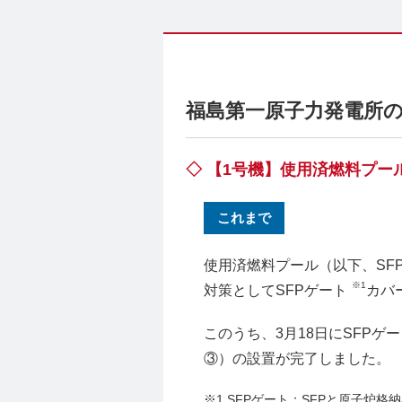
福島第一原子力発電所の
◇ 【1号機】使用済燃料プ
これまで
使用済燃料プール（以下、SF
※1
対策としてSFPゲート
カバ
このうち、3月18日にSFPゲ
③）の設置が完了しました。
※1 SFPゲート：SFPと原子炉