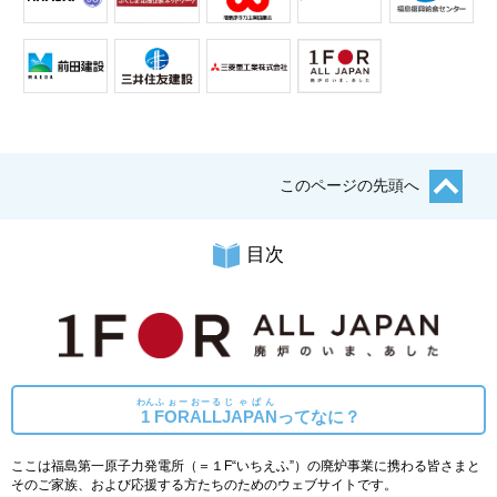
このページの先頭へ
目次
わん
ふぉー
おーる
じゃぱん
1
FOR
ALL
JAPAN
ってなに？
ここは福島第一原子力発電所（＝１F“いちえふ”）の廃炉事業に携わる皆さまと
そのご家族、および応援する方たちのためのウェブサイトです。