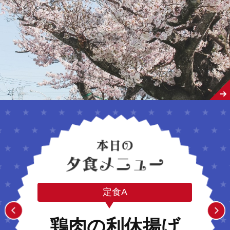
定食A
鶏肉の利休揚げ