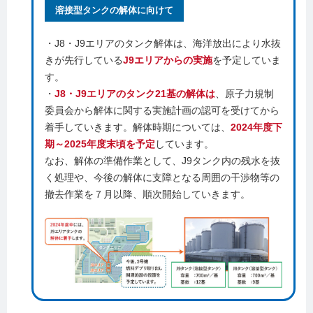
溶接型タンクの解体に向けて
・J8・J9エリアのタンク解体は、海洋放出により水抜
きが先行している
J9エリアからの実施
を予定していま
す。
・
J8・J9エリアのタンク21基の解体は
、原子力規制
委員会から解体に関する実施計画の認可を受けてから
着手していきます。解体時期については、
2024年度下
期～2025年度末頃を予定
しています。
なお、解体の準備作業として、J9タンク内の残水を抜
く処理や、今後の解体に支障となる周囲の干渉物等の
撤去作業を７月以降、順次開始していきます。