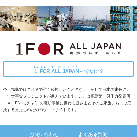
わん
ふぉー
おーる
じゃぱん
1
FOR
ALL
JAPAN
ってなに？
今、福島ではこれまで誰も経験したことのない、そして日本の未来にと
って大事なプロジェクトが進んでいます。
ここは福島第一原子力発電所
（＝１F“いちえふ”）の廃炉事業に携わる皆さまとそのご家族、および応
援する方たちのためのウェブサイトです。
お問い合わせ
よくある質問