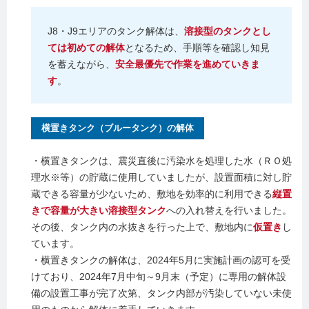
J8・J9エリアのタンク解体は、
溶接型のタンクとし
ては初めての解体
となるため、手順等を確認し知見
を蓄えながら、
安全最優先で作業を進めていきま
す
。
横置きタンク（ブルータンク）の解体
・横置きタンクは、震災直後に汚染水を処理した水（ＲＯ処
理水※等）の貯蔵に使用していましたが、設置面積に対し貯
蔵できる容量が少ないため、敷地を効率的に利用できる
縦置
きで容量が大きい溶接型タンク
への入れ替えを行いました。
その後、タンク内の水抜きを行った上で、敷地内に
仮置き
し
ています。
・横置きタンクの解体は、2024年5月に実施計画の認可を受
けており、2024年7月中旬～9月末（予定）に専用の解体設
備の設置工事が完了次第、タンク内部が汚染していない未使