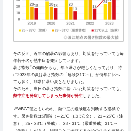
その反面、近年の酷暑の影響もあり、対策を行っていても毎
年若干名が熱中症を発症しています。
※
暑さ指数
の傾向からも、年々暑さが厳しくなっており、特
に2023年の夏は暑さ指数の「危険(31℃～)」が例年に比べ
ても多く、非常に暑い夏となりました。
そのため、当日の暑さ指数に基づいた対策を行っていても、
熱中症を発症してしまった事例が発生
しました。
※WBGT値ともいわれ、熱中症の危険度を判断する指標で
す。暑さ指数は5段階（～21℃（ほぼ安全）、21～25℃（注
意）、25～28℃（警戒）、28～31℃（厳重警戒）31℃～
（危険））があり、段階ごとに予防するための生活や運動の