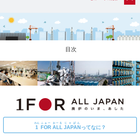
目次
わん
ふぉー
おーる
じゃぱん
1
FOR
ALL
JAPAN
ってなに？