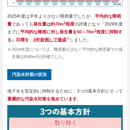
2025年度は平年より少ない降雨量でしたが、
平均的な降雨
3
量
であっても
発生量は約70m
程度
の評価となり「2028年度
3
までに
平均的な降雨に対し発生量を50～70m
程度に抑制す
※
る」目標を
、
3年前倒しで達成
しました。
2024年度については、降雨量が少なく平均的な降雨量での発
生量は約80m
3
の評価でした。
汚染水対策の状況
地下水を安定的に抑制するために、3つの基本方針にそって
重層的な汚染水対策を進めています
。