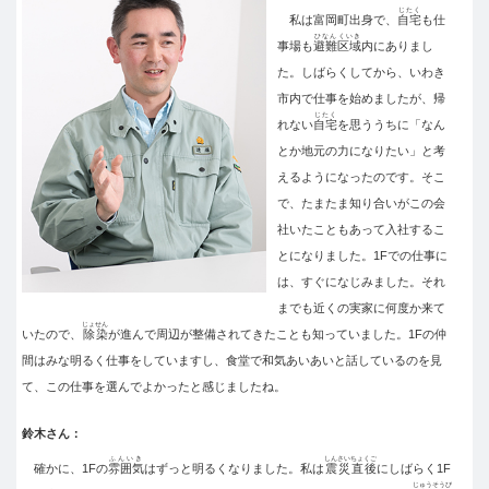
じたく
私は富岡町出身で、
自宅
も仕
ひなんくいき
事場も
避難区域
内にありまし
た。しばらくしてから、いわき
市内で仕事を始めましたが、帰
じたく
れない
自宅
を思ううちに「なん
とか地元の力になりたい」と考
えるようになったのです。そこ
で、たまたま知り合いがこの会
社いたこともあって入社するこ
とになりました。1Fでの仕事に
は、すぐになじみました。それ
までも近くの実家に何度か来て
じょせん
いたので、
除染
が進んで周辺が整備されてきたことも知っていました。1Fの仲
間はみな明るく仕事をしていますし、食堂で和気あいあいと話しているのを見
て、この仕事を選んでよかったと感じましたね。
鈴木さん：
ふんいき
しんさいちょくご
確かに、1Fの
雰囲気
はずっと明るくなりました。私は
震災直後
にしばらく1F
じゅうそうび