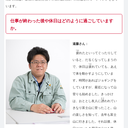
います。
仕事が終わった後や休日はどのように過ごしています
か。
遠藤さん：
つか
疲
れたといってぐったりして
いると、だるくなってしまうの
つか
で、休日は
疲
れていても、あえ
て体を動かすようにしていま
す。時間があればジョギングを
していますが、最近になって山
登りも始めました。きっかけ
さそ
は、おととし友人に
誘
われてい
きなり富士山に登ったこと。山
の楽しさを知って、去年も富士
山に行きました。それ以後、休