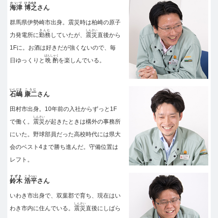
かいづ
ひろゆき
海津
博之
さん
群馬県伊勢崎市出身。震災時は柏崎の原子
きんむ
しんさい
力発電所に
勤務
していたが、
震災
直後から
1Fに。お酒は好きだが強くないので、毎
ばんしゃく
日ゆっくりと
晩酌
を楽しんでいる。
いしじま
こうじ
石嶋
康二
さん
田村市出身。10年前の入社からずっと1F
しんさい
で働く。
震災
が起きたときは構外の事務所
にいた。野球部員だった高校時代には県大
会のベスト4まで勝ち進んだ。守備位置は
レフト。
すずき
こうへい
鈴木
浩平
さん
いわき市出身で、双葉郡で育ち、現在はい
しんさい
わき市内に住んでいる。
震災
直後にしばら