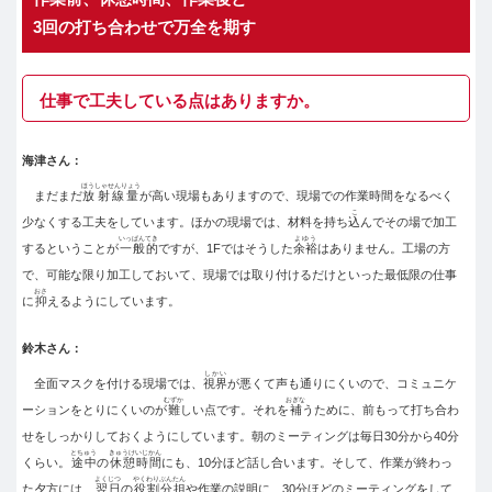
3回の打ち合わせで万全を期す
仕事で工夫している点はありますか。
海津さん：
ほうしゃせんりょう
まだまだ
放射線量
が高い現場もありますので、現場での作業時間をなるべく
こ
少なくする工夫をしています。ほかの現場では、材料を持ち
込
んでその場で加工
いっぱんてき
よゆう
するということが
一般的
ですが、1Fではそうした
余裕
はありません。工場の方
で、可能な限り加工しておいて、現場では取り付けるだけといった最低限の仕事
おさ
に
抑
えるようにしています。
鈴木さん：
しかい
全面マスクを付ける現場では、
視界
が悪くて声も通りにくいので、コミュニケ
むずか
おぎな
ーションをとりにくいのが
難
しい点です。それを
補
うために、前もって打ち合わ
せをしっかりしておくようにしています。朝のミーティングは毎日30分から40分
とちゅう
きゅうけいじかん
くらい。
途中
の
休憩時間
にも、10分ほど話し合います。そして、作業が終わっ
よくじつ
やくわりぶんたん
た夕方には、
翌日
の
役割分担
や作業の説明に、30分ほどのミーティングをして