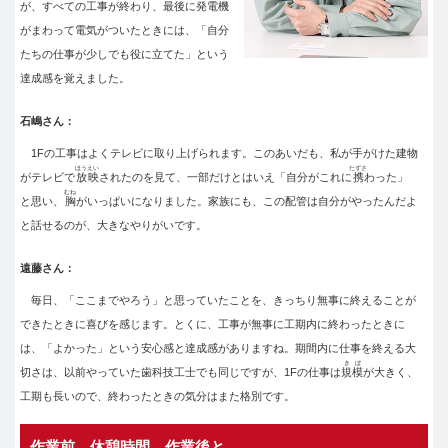
が、すべての工事が終わり、最後に発電機
がまわって電気がついたときには、「自分
たちの仕事が少しでも役に立てた」という
達成感を覚えました。
石嶋さん：
1Fの工事はよくテレビに取り上げられます。このあいだも、私が手がけた建物
ほうえい
たずさ
がテレビで
放映
されたのを見て、一部だけとはいえ「自分がこれに
携
わった」
むね
と思い、
胸
がいっぱいになりました。家族にも、この配管は自分がやったんだよ
と話せるのが、大きなやりがいです。
遠藤さん：
毎日、「ここまでやろう」と思っていたことを、きっちり無事に終えることが
できたときに喜びを感じます。とくに、工事が無事に工期内に終わったときに
は、「よかった」という安心感と達成感がありますね。期間内に仕事を終える大
きぼ
切さは、以前やっていた歯科技工士でも同じですが、1Fの仕事は
規模
が大きく、
工期も長いので、終わったときの気分はまた格別です。
作業前、休憩時間、作業後と