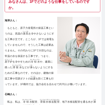
みなさんは、1Fでどのような仕事をしているのです
か。
海津さん：
もともと、原子力発電所の保温工事とい
じょうき
うのは、高温の
蒸気
を冷やさないようにす
る工事が主です。ところが、1Fでは発電を
していませんので、そうした工事は必要あ
りません。その代わりに1Fで大切なのは、
常温の水を保温する工事です。つまり、
げんしろ
れいきゃくすい
原子炉
を冷やすための
冷却水
や、建屋に
たいりゅうすい
こお
残った
滞留水
などが
凍
らないようにする
ための工事なのです。そのほか、建物の保
けつろ
温工事や空調ダクトの
結露
を防ぐ工事も行
っています。1F構内では、協力会社を合わせて約70人が働いています。
石嶋さん：
れいきゃくすい
たいりゅうすいいそうはいかん
こお
私は、私は、
冷却水
配管、
滞留水移送配管
、地下水移送配管を通る水が
凍