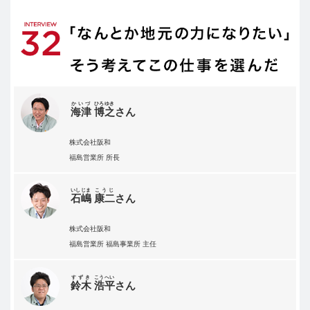
かいづ
ひろゆき
海津
博之
さん
株式会社阪和
福島営業所 所長
いしじま
こうじ
石嶋
康二
さん
株式会社阪和
福島営業所 福島事業所 主任
すずき
こうへい
鈴木
浩平
さん