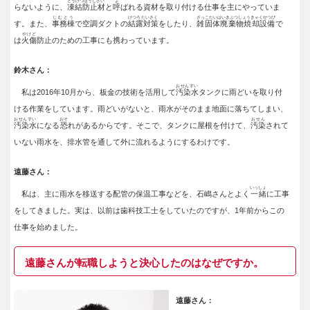
とうけつぼうしざい
よ
らないように、
凍結防止材
と
呼
ばれる資材を取り付ける仕事を主にやっていま
じむとう
けつろたいさく
ざっこたいはいきぶつしょうきゃくせつび
す。また、
事務棟
で空調ダクトの
結露対策
をしたり、
雑固体廃棄物焼却設備
で
やけど
は
火傷
防止のための工事にも携わっています。
鈴木さん：
おせんすい
私は2016年10月から、板金の技術を活用して
汚染水
タンクに雨どいを取り付
ける作業をしています。雨どいがないと、雨水がそのまま地面に落ちてしまい、
おせんすい
おそ
おせん
汚染水
になる
恐
れがあるからです。そこで、タンクに屋根を付けて、
汚染
されて
いない雨水を、排水管を通して外に流れるようにするわけです。
遠藤さん：
いっしょ
私は、主に雨水を移送する配管の保温工事などを、石嶋さんとよく
一緒
に工事
をしてきました。実は、以前は歯科技工士をしていたのですが、1年前からこの
仕事を始めました。
遠藤さんが転職しようと決心したのはなぜですか。
遠藤さん：