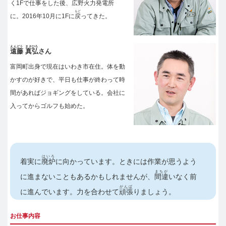
く1Fで仕事をした後、広野火力発電所
もど
に。2016年10月に1Fに
戻
ってきた。
えんどう
まさひろ
遠藤
真弘
さん
富岡町出身で現在はいわき市在住。体を動
かすのが好きで、平日も仕事が終わって時
間があればジョギングをしている。会社に
入ってからゴルフも始めた。
はいろ
着実に
廃炉
に向かっています。ときには作業が思うよう
まちが
に進まないこともあるかもしれませんが、
間違
いなく前
がんば
に進んでいます。力を合わせて
頑張
りましょう。
お仕事内容