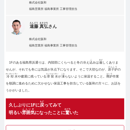
株式会社阪和
福島営業所 福島事業所 工事管理担当
えんどう
まさひろ
遠藤
真弘
さん
株式会社阪和
福島営業所 福島事業所 工事管理担当
こ
きび
1Fのある福島県浜通りは、内陸部にくらべると冬の冷え
込
みは
厳
しくありま
げんしろ
せんが、それでも冬には気温が氷点下になります。そこで大切なのが、
原子炉
の
れいきゃくすい
たいりゅうすい
こお
はいろ
冷却水
や建屋に残っている
滞留水
が
凍
らないように保温すること。
廃炉
作業
を順調に進めるために欠かせない保温工事を担当している阪和の方々に、お話を
うかがいました。
もど
久しぶりに1Fに
戻
ってみて
ふんいき
おどろ
明るい
雰囲気
になったことに
驚
いた