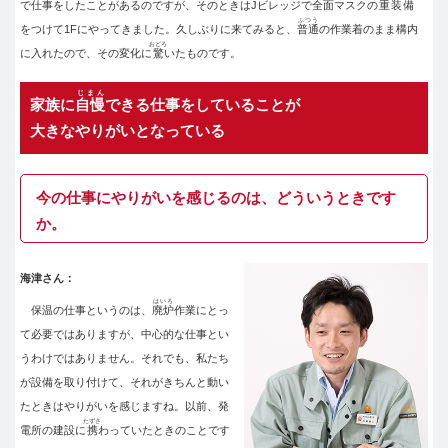
で仕事をしたことがあるのですが、そのときはJビレッジで全面マスクの
重装備
ふつう
をつけて1Fにやってきました。久しぶりに来てみると、
普通
の作業着のまま構内
おどろ
に入れたので、その変化に
驚
いたものです。
じまん
家族に
自慢
できる仕事をしていることが
大きなやりがいとなっている
今の仕事にやりがいを感じるのは、どういうときです
か。
海津さん：
はいろ
保温の仕事というのは、
廃炉
作業にとっ
て必要ではありますが、中心的な仕事とい
うわけではありません。それでも、私たち
が設備を取り付けて、それがきちんと動い
たときはやりがいを感じますね。以前、発
たずさ
電所の建設に
携
わっていたときのことです