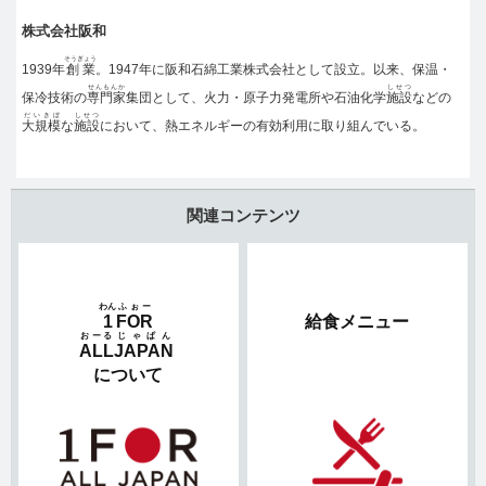
株式会社阪和
そうぎょう
1939年
創業
。1947年に阪和石綿工業株式会社として設立。以来、保温・
せんもんか
しせつ
保冷技術の
専門家
集団として、火力・原子力発電所や石油化学
施設
などの
だいきぼ
しせつ
大規模
な
施設
において、熱エネルギーの有効利用に取り組んでいる。
関連コンテンツ
わん
ふぉー
1
FOR
給食メニュー
おーる
じゃぱん
ALL
JAPAN
について