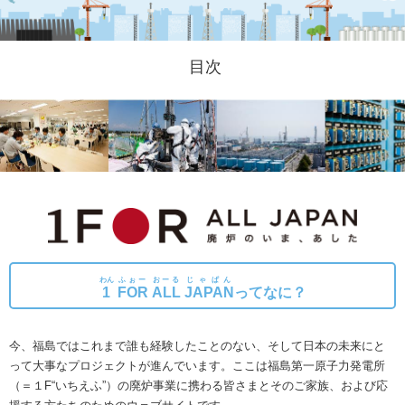
目次
わん
ふぉー
おーる
じゃぱん
1
FOR
ALL
JAPAN
ってなに？
今、福島ではこれまで誰も経験したことのない、そして日本の未来にと
って大事なプロジェクトが進んでいます。
ここは福島第一原子力発電所
（＝１F“いちえふ”）の廃炉事業に携わる皆さまとそのご家族、および応