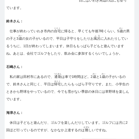
日にはいわき周辺の山にも登っ
ています。
鈴木さん：
じたく
さい
仕事が終わっていわき市内の
自宅
に帰ると、早くても午後7時くらい。5
歳
の男
さい
ふろ
の子と3
歳
の女の子がいるので、平日は子守りをしたりお
風呂
に入れたりしてい
るうちに、1日が終わってしまいます。休日ももっぱら子どもと遊んでいます
ね。あとは、会社でゴルフをしたり、飲み会に参加するくらいでしょうか。
石嶋さん：
つうきん
さい
さい
私の家は田村市にあるので、
通勤
は車で1時間ほど。2
歳
と1
歳
の子がいるの
きたく
で、鈴木さんと同じく、平日は
帰宅
したらもっぱら子守りです。また、小学生の
ときから野球をやっているので、今でも雪がない季節の休日には草野球を楽しん
でいます。
海津さん：
休日は子どもと遊んだり、ゴルフを楽しんだりしています。ゴルフには月に2
むずか
回ほど行っているのですが、なかなか上達するのは
難
しいですね。