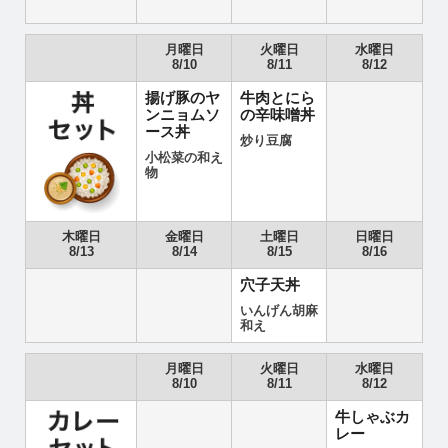
月曜日
火曜日
水曜日
8/10
8/11
8/12
揚げ豚のヤ
牛肉とにら
ンニョムソ
の辛味噌丼
ース丼
炒り豆腐
小松菜の和え
物
木曜日
金曜日
土曜日
日曜日
8/13
8/14
8/15
8/16
穴子天丼
いんげん胡麻
和え
月曜日
火曜日
水曜日
8/10
8/11
8/12
牛しゃぶカ
レー