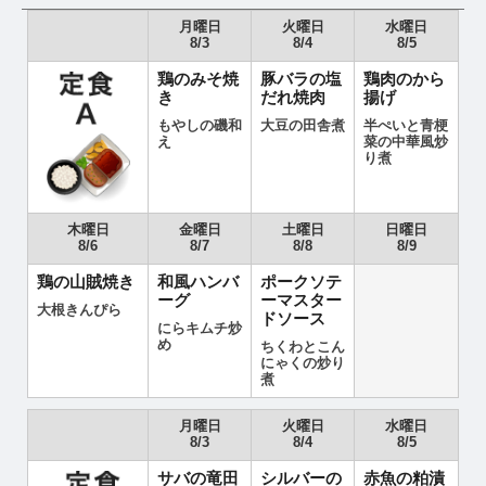
月曜日
火曜日
水曜日
8/3
8/4
8/5
鶏のみそ焼
豚バラの塩
鶏肉のから
き
だれ焼肉
揚げ
もやしの磯和
大豆の田舎煮
半ぺいと青梗
え
菜の中華風炒
り煮
木曜日
金曜日
土曜日
日曜日
8/6
8/7
8/8
8/9
鶏の山賊焼き
和風ハンバ
ポークソテ
ーグ
ーマスター
大根きんぴら
ドソース
にらキムチ炒
め
ちくわとこん
にゃくの炒り
煮
月曜日
火曜日
水曜日
8/3
8/4
8/5
サバの竜田
シルバーの
赤魚の粕漬