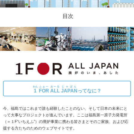
目次
わん
ふぉー
おーる
じゃぱん
1
FOR
ALL
JAPAN
ってなに？
今、福島ではこれまで誰も経験したことのない、そして日本の未来にと
って大事なプロジェクトが進んでいます。
ここは福島第一原子力発電所
（＝１F“いちえふ”）の廃炉事業に携わる皆さまとそのご家族、および応
援する方たちのためのウェブサイトです。