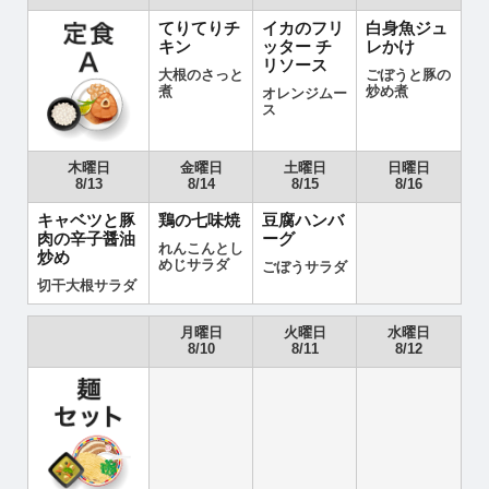
てりてりチ
イカのフリ
白身魚ジュ
キン
ッター チ
レかけ
リソース
大根のさっと
ごぼうと豚の
煮
炒め煮
オレンジムー
ス
木曜日
金曜日
土曜日
日曜日
8/13
8/14
8/15
8/16
キャベツと豚
鶏の七味焼
豆腐ハンバ
肉の辛子醤油
ーグ
れんこんとし
炒め
めじサラダ
ごぼうサラダ
切干大根サラダ
月曜日
火曜日
水曜日
8/10
8/11
8/12