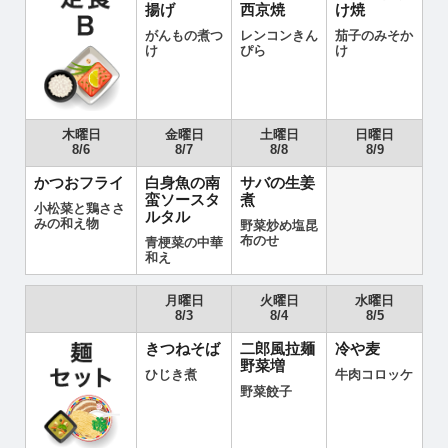
揚げ
西京焼
け焼
がんもの煮つ
レンコンきん
茄子のみそか
け
ぴら
け
木曜日
金曜日
土曜日
日曜日
8/6
8/7
8/8
8/9
かつおフライ
白身魚の南
サバの生姜
蛮ソースタ
煮
小松菜と鶏ささ
ルタル
みの和え物
野菜炒め塩昆
布のせ
青梗菜の中華
和え
月曜日
火曜日
水曜日
8/3
8/4
8/5
きつねそば
二郎風拉麺
冷や麦
野菜増
ひじき煮
牛肉コロッケ
野菜餃子