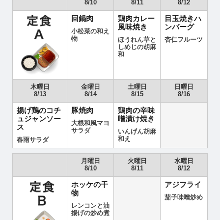
8/10
8/11
8/12
回鍋肉
鶏肉カレー
目玉焼きハ
風味焼き
ンバーグ
小松菜の和え
物
ほうれん草と
杏仁フルーツ
しめじの胡麻
和
木曜日
金曜日
土曜日
日曜日
8/13
8/14
8/15
8/16
揚げ鶏のコチ
豚焼肉
鶏肉の辛味
ュジャンソー
噌漬け焼き
大根和風マヨ
ス
サラダ
いんげん胡麻
和え
春雨サラダ
月曜日
火曜日
水曜日
8/10
8/11
8/12
ホッケの干
アジフライ
物
茄子味噌炒め
レンコンと油
揚げの炒め煮