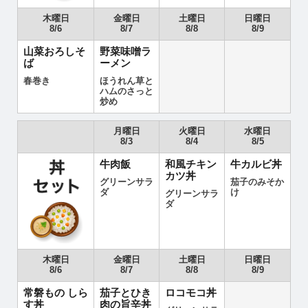
木曜日
金曜日
土曜日
日曜日
8/6
8/7
8/8
8/9
山菜おろしそ
野菜味噌ラ
ば
ーメン
春巻き
ほうれん草と
ハムのさっと
炒め
月曜日
火曜日
水曜日
8/3
8/4
8/5
牛肉飯
和風チキン
牛カルビ丼
カツ丼
グリーンサラ
茄子のみそか
ダ
け
グリーンサラ
ダ
木曜日
金曜日
土曜日
日曜日
8/6
8/7
8/8
8/9
常磐もの しら
茄子とひき
ロコモコ丼
す丼
肉の旨辛丼