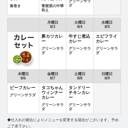
グリーンサラ
ダ
春巻き
青梗菜の中華
和え
月曜日
火曜日
水曜日
8/3
8/4
8/5
豚カツカレ
牛すじ煮込
エビフライ
ー
カレー
カレー
グリーンサラ
グリーンサラ
グリーンサラ
ダ
ダ
ダ
木曜日
金曜日
土曜日
日曜日
8/6
8/7
8/8
8/9
ビーフカレー
タコちゃん
タンドリー
ウィンナー
チキンカレ
グリーンサラダ
カレー
ー
グリーンサラ
グリーンサラ
ダ
ダ
◆仕入れの都合によりメニューを変更する場合がございます。予め
ご了承下さい。