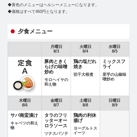
◆黄色のメニューはヘルシーメニューになります。
◆価格はすべて460円となります。
夕食メニュー
月曜日
火曜日
水曜日
8/3
8/4
8/5
豚肉ときく
鶏の塩だれ
ミックスフ
らげの味噌
焼き
ライ
炒め
切干大根煮
里芋の山椒味
噌炒め
モロヘイヤの
和え物
木曜日
金曜日
土曜日
日曜日
8/6
8/7
8/8
8/9
サバ南蛮漬け
タラのフリ
鶏肉の利休
ッターオー
揚げ
キャベツの和え
ロラソース
物
ヨーグルトス
イーツ
ツナスパソテ