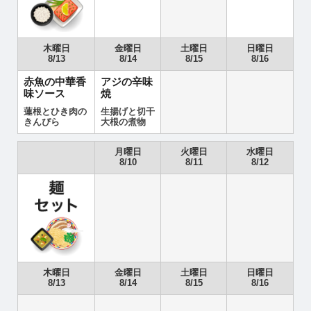
木曜日
金曜日
土曜日
日曜日
8/13
8/14
8/15
8/16
赤魚の中華香
アジの辛味
味ソース
焼
蓮根とひき肉の
生揚げと切干
きんぴら
大根の煮物
月曜日
火曜日
水曜日
8/10
8/11
8/12
木曜日
金曜日
土曜日
日曜日
8/13
8/14
8/15
8/16