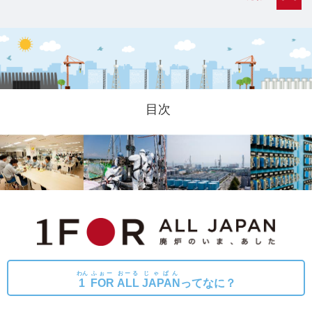
目次
わん
ふぉー
おーる
じゃぱん
1
FOR
ALL
JAPAN
ってなに？