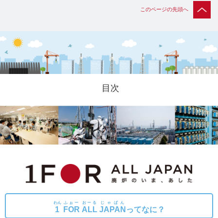
このページの先頭へ
目次
わん
ふぉー
おーる
じゃぱん
1
FOR
ALL
JAPAN
ってなに？