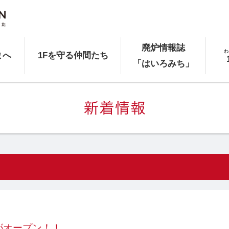
廃炉情報誌
わ
まへ
1Fを守る仲間たち
「はいろみち」
がオープン！！