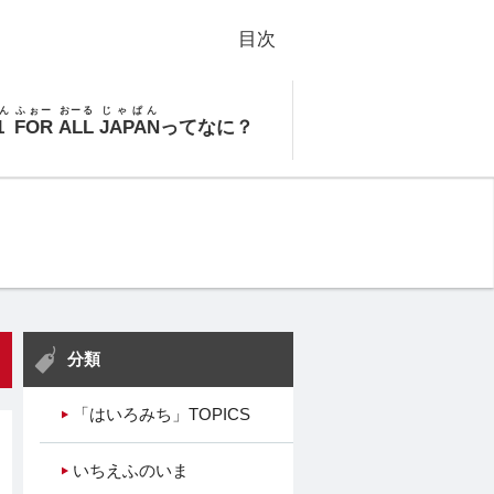
目次
ん
ふぉー
おーる
じゃぱん
1
FOR
ALL
JAPAN
ってなに？
分類
「はいろみち」TOPICS
いちえふのいま