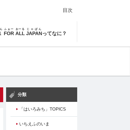
目次
ん
ふぉー
おーる
じゃぱん
1
FOR
ALL
JAPAN
ってなに？
分類
「はいろみち」TOPICS
いちえふのいま