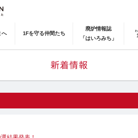
廃炉情報誌
わ
まへ
1Fを守る仲間たち
「はいろみち」
抽選結果発表！