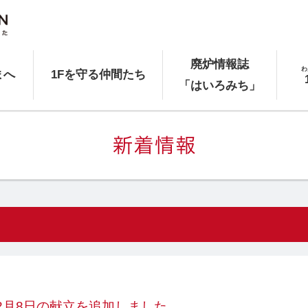
廃炉情報誌
わ
まへ
1Fを守る仲間たち
「はいろみち」
12月8日の献立を追加しました。