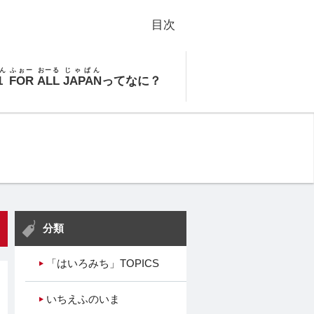
目次
ん
ふぉー
おーる
じゃぱん
1
FOR
ALL
JAPAN
ってなに？
分類
「はいろみち」TOPICS
いちえふのいま