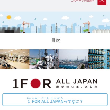
このページの先頭へ
目次
わん
ふぉー
おーる
じゃぱん
1
FOR
ALL
JAPAN
ってなに？