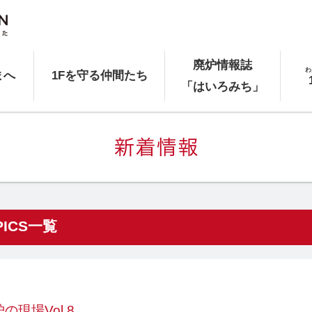
廃炉情報誌
わ
まへ
1Fを守る仲間たち
「はいろみち」
ICS一覧
の現場Vol.8