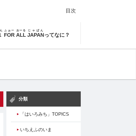
目次
ん
ふぉー
おーる
じゃぱん
1
FOR
ALL
JAPAN
ってなに？
分類
「はいろみち」TOPICS
いちえふのいま