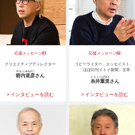
応援メッセージ
03
応援メッセージ
02
クリエイティブディレクター
コピーライター、エッセイスト、
「ほぼ日刊イトイ新聞」主宰
やない
みちひこ
箭内
道彦
さん
いとい
しげさと
糸井
重里
さん
> インタビューを読む
> インタビューを読む