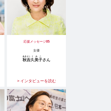
応援メッセージ
05
女優
あきよし
くみこ
秋吉
久美子
さん
> インタビューを読む