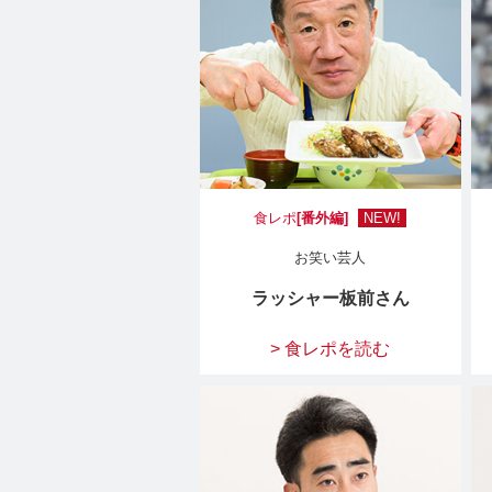
食レポ
[番外編]
NEW!
お笑い芸人
ラッシャー板前さん
> 食レポを読む