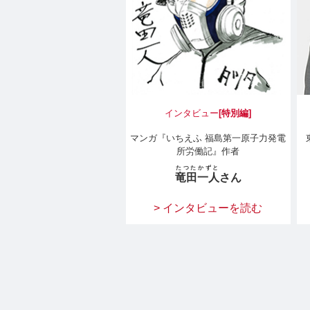
インタビュー
[特別編]
マンガ『いちえふ 福島第一原子力発電
所労働記』作者
たつた
かずと
竜田
一人
さん
> インタビューを読む