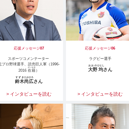
応援メッセージ
07
応援メッセージ
06
スポーツコメンテーター
ラグビー選手
元プロ野球選手、読売巨人軍（1996-
おおの
ひとし
ざいせき
大野
均
さん
2016
在籍
）
すずき
たかひろ
鈴木
尚広
さん
> インタビューを読む
> インタビューを読む