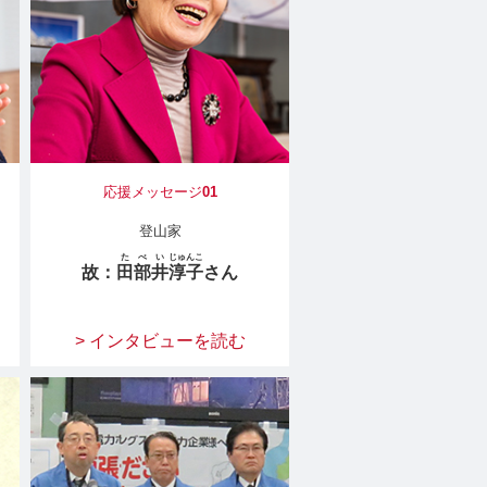
応援メッセージ
01
登山家
たべい
じゅんこ
故：
田部井
淳子
さん
> インタビューを読む