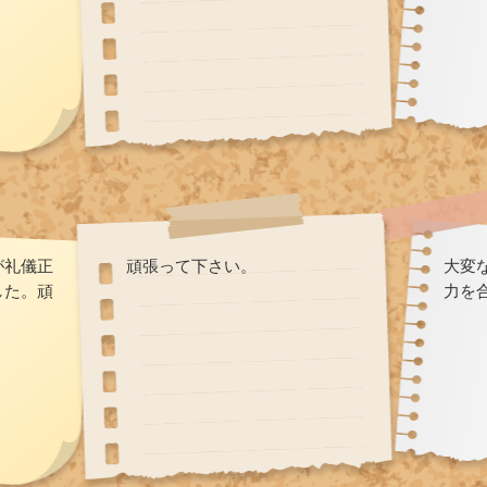
が礼儀正
頑張って下さい。
大変
した。頑
力を