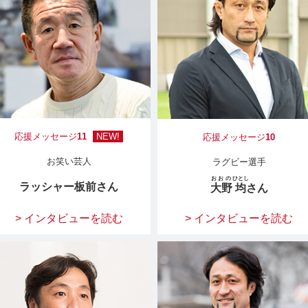
応援メッセージ
11
NEW!
応援メッセージ
10
お笑い芸人
ラグビー選手
おおの
ひとし
ラッシャー板前さん
大野
均
さん
> インタビューを読む
> インタビューを読む