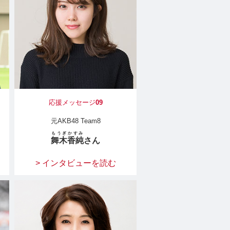
応援メッセージ
09
元AKB48 Team8
もうぎ
かすみ
舞木
香純
さん
> インタビューを読む