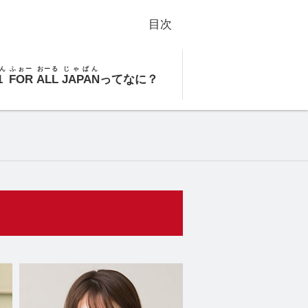
目次
ん
ふぉー
おーる
じゃぱん
1
FOR
ALL
JAPAN
ってなに？