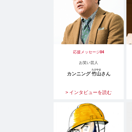
応援メッセージ
04
お笑い芸人
たけやま
カンニング
竹山
さん
> インタビューを読む