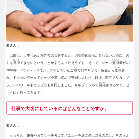
西さん：
以前は、日本代表が海外で試合をすると、現地の食生活が合わないために、実
はっき
かんとく
力を
発揮
できないということがよくあったそうです。そこで、ジーコ
監督
時代の
えん
いらい
2004年、Jヴィレッジでシェフをしていたご
縁
で日本サッカー協会から
依頼
さ
れ、ドイツのワールドカップ予選に初めて帯同しました。以後、南アフリカ、ブ
かいさい
ラジルのワールドカップにも帯同しました。今年ブラジルで
開催
されるオリンピ
ックにも行ってきます。
仕事で大切にしているのはどんなことですか。
西さん：
もちろん、栄養やカロリーを考えてメニューを選ぶのは当然のこと。そのうえ