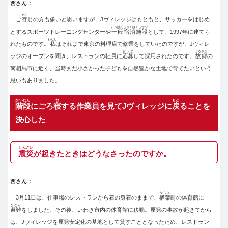
西さん：
ぞん
ご
存
じの方も多いと思いますが、Jヴィレッジはもともと、サッカーをはじめ
いっぱんしゅくはくしせつ
とするスポーツトレーニングセンターや
一般宿泊施設
として、1997年に建てら
わたし
れたものです。
私
はそれまで東京の料理店で修業をしていたのですが、Jヴィレ
おうぼ
ふるさと
ッジのオープンを聞き、レストランの社員に
応募
して採用されたのです。
故郷
の
南相馬市に近く、当時まだ小さかった子どもを自然豊かな土地で育てたいという
思いもありました。
かいだん
ね
もど
階段
にごろ
寝
する作業員を見てJヴィレッジに
戻
ることを
決心した
しんさい
震災
が起きたときはどうなさったのですか。
西さん：
ならは
3月11日は、仕事場のレストランから着の身着のままで、
楢葉
町の体育館に
ひなん
避難
をしました。その後、いわき市内の体育館に移動。原発の事故が起きてから
は、Jヴィレッジを原発安定化の基地として貸すこととなったため、レストラン