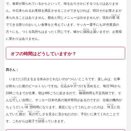
で、食材が限られているからといって、味をおろそかにするつもりはありませ
ん。今日来られるお客様を満足させることができなければ、明日そのお客さまが
かんきょう
来られることはありません。都会と同じメニューは出せませんが、現在の
環境
でできる限りのおいしい食事をと考えています。サッカー選手にも1F作業員の
ねだん
ちが
方々にも、つくる気持ちはまったく同じです。確かに
値段
は
違
いますが、お客様
に変わりはありません。
オフの時間はどうしていますか？
西さん：
いまだに1日まるまる休みがとれないのがつらいところです。楽しみは、仕事
しこ
かた
ふく
が終わった後のビールくらいですね。
仕込
みや
片
づけを
含
めると、毎日7時から
すいみん
23時ごろまでが仕事。朝は4時ごろに起きるので、
睡眠
時間も不足気味です。そ
いそが
んな
忙
しい合間に、サッカー日本代表の海外帯同があるのですが、往復の機内が
きゅうけい
さいたま
ちょうどいい
休憩
時間になります。最近になってうれしかったのは、
埼玉
に住
むすめ
わたし
いそが
んでいた
娘
が、
私
の
忙
しさを見るに見かねたのか、手伝いに来てくれたことで
がんば
す。これからは親子で
頑張
っていきます。