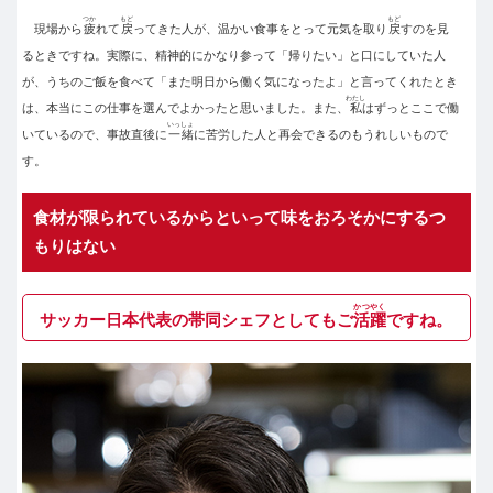
つか
もど
もど
現場から
疲
れて
戻
ってきた人が、温かい食事をとって元気を取り
戻
すのを見
るときですね。実際に、精神的にかなり参って「帰りたい」と口にしていた人
が、うちのご飯を食べて「また明日から働く気になったよ」と言ってくれたとき
わたし
は、本当にこの仕事を選んでよかったと思いました。また、
私
はずっとここで働
いっしょ
いているので、事故直後に
一緒
に苦労した人と再会できるのもうれしいもので
す。
食材が限られているからといって味をおろそかにするつ
もりはない
かつやく
サッカー日本代表の帯同シェフとしてもご
活躍
ですね。