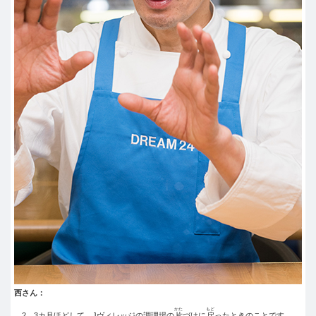
西さん：
かた
もど
2、3カ月ほどして、Jヴィレッジの調理場の
片
づけに
戻
ったときのことです。