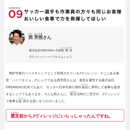
にし
よしてる
西
芳照
さん
とりしまりやく
株式会社DREAM24 代表
取締役
Jヴィレッジ ハーフタイムシェフ
廃炉作業のベースキャンプとして利用されているJヴィレッジ。そこにある食
堂「ハーフタイム」のシェフである西芳照さんは、食堂を運営する株式会社
えんせい
DREAM24の社長でもあり、サッカー日本代表の海外
遠征
に帯同して食事を提供
しんさい
するシェフでもあります。そんな西さんに、
震災
当時のご苦労や、Jヴィレッジ
ていきょう
で食事を
提供
する思いをうかがいました。
しんさい
震災
前からJヴィレッジにいらっしゃったんですね。