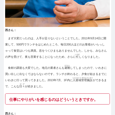
西さん：
まず大変だったのは、人手が足りないということでした。2011年9月14日に開
業して、500円でランチをはじめたところ、毎日200人ほどのお客様がいらっし
ゃって食堂はいつも満員。息をつくひまもありませんでした。しかも、みなさん
いそが
の声を受けて、夜も営業することになったため、さらに
忙
しくなりました。
ひなん
食材の調達も大変でした。地元の業者さんも
避難
してしまったので、いわきに
買い出しに出なくてはならないのです。ランチが終わると、夕食が始まるまでに
にゅうたいいきかんりしせつ
いわきに行って買ってきました。2013年7月、1F内に
入退域管理施設
ができるま
ひび
で、こんな
日々
が続きました。
仕事にやりがいを感じるのはどういうときですか。
西さん：