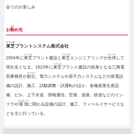
会うのが楽しみ
つと
お
勤
め先
とうしば
東芝
プラントシステム株式会社
とうしば
とうしば
がっぺい
2004年に
東芝
プラント建設と
東芝
エンジニアリングが
合併
して
とうしば
現社名となる。1923年に
東芝
プラント建設の前身となる三興電
そうりつ
気事務所が
創立
。電力システムや原子力システムなどの発電設
備の設計、施工、試験調整・試運転のほか、各種産業生産設
備、ビル、上下水道、情報通信、空港、道路、鉄道などのイン
かんきょう
フラや
環境
に関わる設備の設計、施工、フィールドサービスな
どを主に行っている。