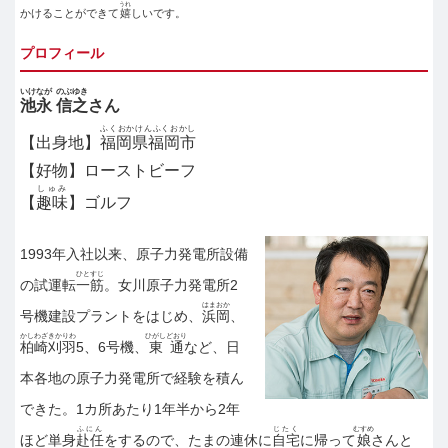
うれ
かけることができて
嬉
しいです。
プロフィール
いけなが
のぶゆき
池永
信之
さん
ふくおかけんふくおかし
【出身地】
福岡県福岡市
【好物】ローストビーフ
しゅみ
【
趣味
】ゴルフ
1993年入社以来、原子力発電所設備
ひとすじ
の試運転
一筋
。女川原子力発電所2
はまおか
号機建設プラントをはじめ、
浜岡
、
かしわざきかりわ
ひがしどおり
柏崎刈羽
5、6号機、
東通
など、日
本各地の原子力発電所で経験を積ん
できた。1カ所あたり1年半から2年
ふにん
じたく
むすめ
ほど単身
赴任
をするので、たまの連休に
自宅
に帰って
娘
さんと