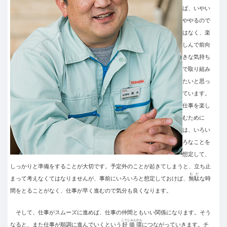
ば、いやい
ややるので
はなく、楽
しんで前向
きな気持ち
で取り組み
たいと思っ
ています。
仕事を楽し
むために
は、いろい
ろなことを
想定して、
しっかりと準備をすることが大切です。予定外のことが起きてしまうと、立ち止
むだ
まって考えなくてはなりませんが、事前にいろいろと想定しておけば、
無駄
な時
間をとることがなく、仕事が早く進むので気分も良くなります。
そして、仕事がスムーズに進めば、仕事の仲間ともいい関係になります。そう
こうじゅんかん
なると、また仕事が順調に進んでいくという
好循環
につながっていきます。チ