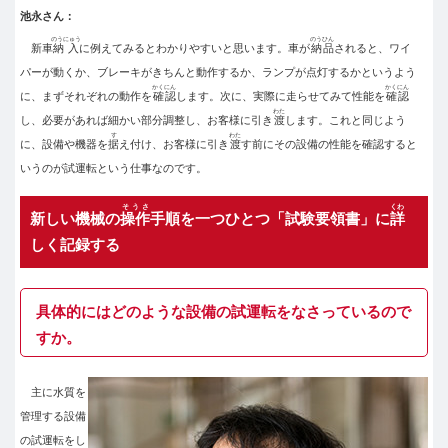
池永さん：
のうにゅう
のうひん
新車
納入
に例えてみるとわかりやすいと思います。車が
納品
されると、ワイ
パーが動くか、ブレーキがきちんと動作するか、ランプが点灯するかというよう
かくにん
かくにん
に、まずそれぞれの動作を
確認
します。次に、実際に走らせてみて性能を
確認
わた
し、必要があれば細かい部分調整し、お客様に引き
渡
します。これと同じよう
す
わた
に、設備や機器を
据
え付け、お客様に引き
渡
す前にその設備の性能を確認すると
いうのが試運転という仕事なのです。
そうさ
くわ
新しい機械の
操作
手順を一つひとつ「試験要領書」に
詳
しく記録する
具体的にはどのような設備の試運転をなさっているので
すか。
主に水質を
管理する設備
の試運転をし