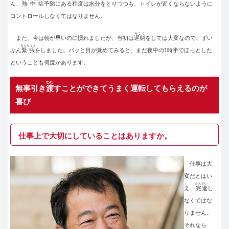
ん、
熱中症
予防にある程度は水分をとりつつも、トイレが近くならないように
コントロールしなくてはなりません。
ちこく
また、今は朝が早いのに慣れましたが、当初は
遅刻
をしては大変なので、ずい
きんちょう
ぶん
緊張
をしました。パッと目が覚めてみると、まだ夜中の1時半でほっとした
ということも何度かあります。
わた
無事引き
渡
すことができてうまく運転してもらえるのが
喜び
仕事上で大切にしていることはありますか。
仕事は大
変だとはい
かんすい
え、
完遂
し
なくてはな
りません。
それなら