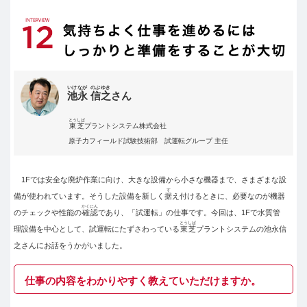
いけなが
のぶゆき
池永
信之
さん
とうしば
東芝
プラントシステム株式会社
原子力フィールド試験技術部 試運転グループ 主任
1Fでは安全な廃炉作業に向け、大きな設備から小さな機器まで、さまざまな設
す
備が使われています。そうした設備を新しく
据
え付けるときに、必要なのが機器
かくにん
のチェックや性能の
確認
であり、「試運転」の仕事です。今回は、1Fで水質管
とうしば
理設備を中心として、試運転にたずさわっている
東芝
プラントシステムの池永信
之さんにお話をうかがいました。
仕事の内容をわかりやすく教えていただけますか。