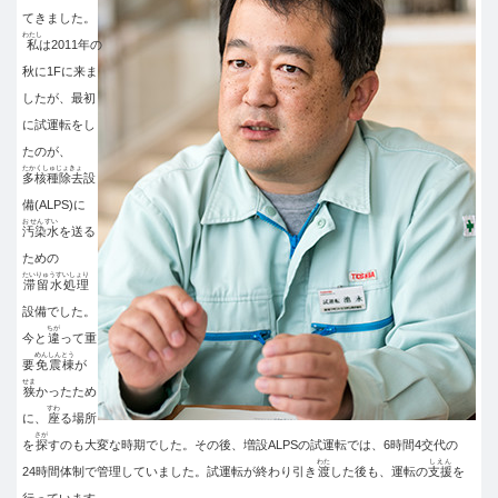
てきました。
わたし
私
は2011年の
秋に1Fに来ま
したが、最初
に試運転をし
たのが、
たかくしゅじょきょ
多核種除去
設
備(ALPS)に
おせんすい
汚染水
を送る
ための
たいりゅうすいしょり
滞留水処理
設備でした。
ちが
今と
違
って重
めんしんとう
要
免震棟
が
せま
狭
かったため
すわ
に、
座
る場所
さが
を
探
すのも大変な時期でした。その後、増設ALPSの試運転では、6時間4交代の
わた
しえん
24時間体制で管理していました。試運転が終わり引き
渡
した後も、運転の
支援
を
行っています。