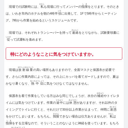
わたし
しき
現場での試験時には、
私
も現場に行ってメンバーの
指揮
をとります。そのとき
ごろ
は、いわき市内のホテルを朝の4時半
頃
に出発して、1Fで5時半からミーティン
グ。7時から作業を始めるというスケジュールです。
れんらく
現場では、それぞれトランシーバーを持って
連絡
をとりながら、試験要領書に
したが
従
って試運転を進めます。
特にどのようなことに気をつけていますか。
ほうしゃせんりょう
現場は
放射線量
の高い場所もありますので、全面マスクと保護衣が必要で
す。さらに作業内容によっては、その上にカッパを着てガードしますので、夏は
ねっちゅうしょう
かなり暑くなり、
熱中症
に気をつけなくてはなりません。
ほきゅう
保護衣を着て作業をしている方はみな同じでしょうが、水分の
補給
やトイレタ
とちゅう
きゅうけい
イムには気をつけています。作業の
途中
には
休憩
がありますが、それ以外のタ
めいわく
イミングでトイレに行くと、それだけで30分以上作業が止まって、仲間に
迷惑
がまん
わたし
をかけてしまいます。もちろん、
我慢
できない場合は仕方ありませんが、
私
は
しき
指揮
をする立場なので、そういうことのないように神経を使っています。もちろ
ねっちゅうしょう