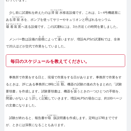
たいりゅうすい
少し前に試運転を終えたのは
滞留水
移送設備です。これは、1～4号機建屋に
たいりゅうすい
よ
ある
滞留水
を、ポンプを使ってサリーやキュリオンと
呼
ばれるセシウム
きゅうちゃくそうち
吸着装置
へ送る設備です。この試運転には、3カ月近くの時間を要しました。
きぼ
ちが
メンバー数は設備の
規模
によって
違
いますが、増設ALPSの試運転では、全体
で20人ほどが交代で作業をしていました。
毎日のスケジュールを教えてください。
事務所で作業をする日と、現場で作業をする日があります。事務所で作業をす
しゅっきん
るときは、2Fにある事務所に8時に
出勤
。機器の試験の進め方をまとめた「試験
あつか
要領書」を作成します。試験要領書は、機器を
扱
うときの一つひとつの手順を、
まちが
くわ
きさい
間違
いがないよう
詳
しく
記載
していきます。増設ALPSの場合には、約100ページ
の文書になりました。
とりあつかい
試験が終わると、報告書や
取扱
説明書を作成します。定時は17時までです
が、ときには深夜になることもあります。