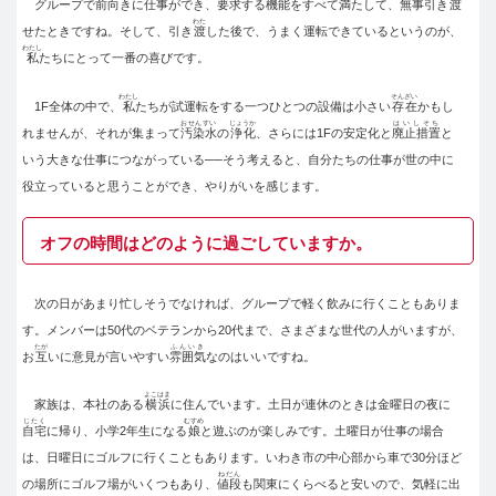
グループで前向きに仕事ができ、要求する機能をすべて満たして、無事引き
渡
わた
せたときですね。そして、引き
渡
した後で、うまく運転できているというのが、
わたし
私
たちにとって一番の喜びです。
わたし
そんざい
1F全体の中で、
私
たちが試運転をする一つひとつの設備は小さい
存在
かもし
おせんすい
じょうか
はいしそち
れませんが、それが集まって
汚染水
の
浄化
、さらには1Fの安定化と
廃止措置
と
いう大きな仕事につながっている──そう考えると、自分たちの仕事が世の中に
役立っていると思うことができ、やりがいを感じます。
オフの時間はどのように過ごしていますか。
次の日があまり忙しそうでなければ、グループで軽く飲みに行くこともありま
す。メンバーは50代のベテランから20代まで、さまざまな世代の人がいますが、
たが
ふんいき
お
互
いに意見が言いやすい
雰囲気
なのはいいですね。
よこはま
家族は、本社のある
横浜
に住んでいます。土日が連休のときは金曜日の夜に
じたく
むすめ
自宅
に帰り、小学2年生になる
娘
と遊ぶのが楽しみです。土曜日が仕事の場合
は、日曜日にゴルフに行くこともあります。いわき市の中心部から車で30分ほど
ねだん
の場所にゴルフ場がいくつもあり、
値段
も関東にくらべると安いので、気軽に出