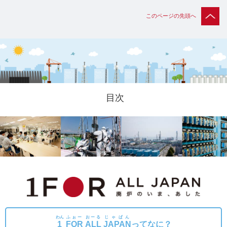
このページの先頭へ
目次
わん
ふぉー
おーる
じゃぱん
1
FOR
ALL
JAPAN
ってなに？