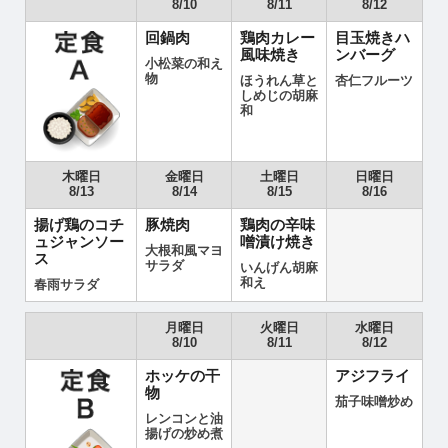
8/10
8/11
8/12
回鍋肉
鶏肉カレー
目玉焼きハ
風味焼き
ンバーグ
小松菜の和え
物
ほうれん草と
杏仁フルーツ
しめじの胡麻
和
木曜日
金曜日
土曜日
日曜日
8/13
8/14
8/15
8/16
揚げ鶏のコチ
豚焼肉
鶏肉の辛味
ュジャンソー
噌漬け焼き
大根和風マヨ
ス
サラダ
いんげん胡麻
和え
春雨サラダ
月曜日
火曜日
水曜日
8/10
8/11
8/12
ホッケの干
アジフライ
物
茄子味噌炒め
レンコンと油
揚げの炒め煮