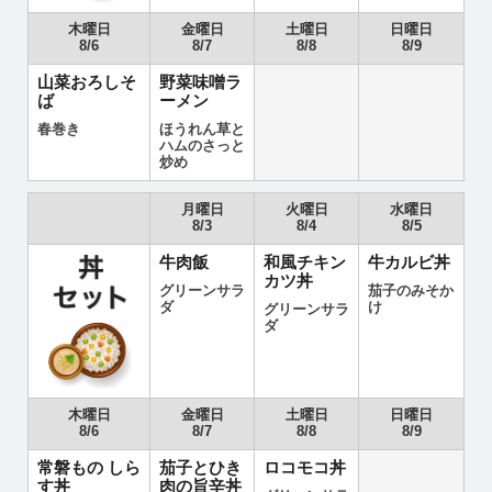
木曜日
金曜日
土曜日
日曜日
8/6
8/7
8/8
8/9
山菜おろしそ
野菜味噌ラ
ば
ーメン
春巻き
ほうれん草と
ハムのさっと
炒め
月曜日
火曜日
水曜日
8/3
8/4
8/5
牛肉飯
和風チキン
牛カルビ丼
カツ丼
グリーンサラ
茄子のみそか
ダ
け
グリーンサラ
ダ
木曜日
金曜日
土曜日
日曜日
8/6
8/7
8/8
8/9
常磐もの しら
茄子とひき
ロコモコ丼
す丼
肉の旨辛丼