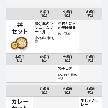
月曜日
火曜日
水曜日
8/10
8/11
8/12
揚げ豚のヤ
牛肉とにら
ンニョムソ
の辛味噌丼
ース丼
炒り豆腐
小松菜の和え
物
木曜日
金曜日
土曜日
日曜日
8/13
8/14
8/15
8/16
穴子天丼
いんげん胡麻
和え
月曜日
火曜日
水曜日
8/10
8/11
8/12
牛しゃぶカ
レー