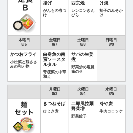
揚げ
西京焼
け焼
がんもの煮つ
レンコンきん
茄子のみそか
け
ぴら
け
木曜日
金曜日
土曜日
日曜日
8/6
8/7
8/8
8/9
かつおフライ
白身魚の南
サバの生姜
蛮ソースタ
煮
小松菜と鶏ささ
ルタル
みの和え物
野菜炒め塩昆
布のせ
青梗菜の中華
和え
月曜日
火曜日
水曜日
8/3
8/4
8/5
きつねそば
二郎風拉麺
冷や麦
野菜増
ひじき煮
牛肉コロッケ
野菜餃子