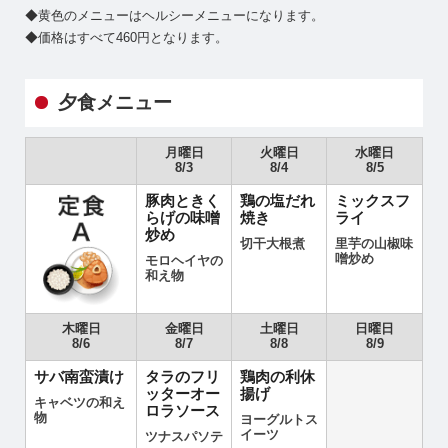
◆黄色のメニューはヘルシーメニューになります。
◆価格はすべて460円となります。
夕食メニュー
月曜日
火曜日
水曜日
8/3
8/4
8/5
豚肉ときく
鶏の塩だれ
ミックスフ
らげの味噌
焼き
ライ
炒め
切干大根煮
里芋の山椒味
噌炒め
モロヘイヤの
和え物
木曜日
金曜日
土曜日
日曜日
8/6
8/7
8/8
8/9
サバ南蛮漬け
タラのフリ
鶏肉の利休
ッターオー
揚げ
キャベツの和え
ロラソース
物
ヨーグルトス
イーツ
ツナスパソテ