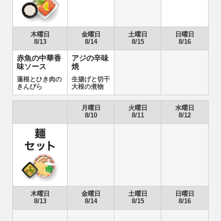
木曜日
金曜日
土曜日
日曜日
8/13
8/14
8/15
8/16
赤魚の中華香
アジの辛味
味ソース
焼
蓮根とひき肉の
生揚げと切干
きんぴら
大根の煮物
月曜日
火曜日
水曜日
8/10
8/11
8/12
木曜日
金曜日
土曜日
日曜日
8/13
8/14
8/15
8/16