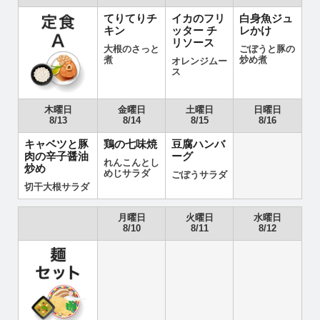
てりてりチ
イカのフリ
白身魚ジュ
キン
ッター チ
レかけ
リソース
大根のさっと
ごぼうと豚の
煮
炒め煮
オレンジムー
ス
木曜日
金曜日
土曜日
日曜日
8/13
8/14
8/15
8/16
キャベツと豚
鶏の七味焼
豆腐ハンバ
肉の辛子醤油
ーグ
れんこんとし
炒め
めじサラダ
ごぼうサラダ
切干大根サラダ
月曜日
火曜日
水曜日
8/10
8/11
8/12