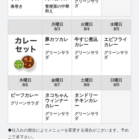
グリーンサラ
ダ
春巻き
青梗菜の中華
和え
月曜日
火曜日
水曜日
8/3
8/4
8/5
豚カツカレ
牛すじ煮込
エビフライ
ー
カレー
カレー
グリーンサラ
グリーンサラ
グリーンサラ
ダ
ダ
ダ
木曜日
金曜日
土曜日
日曜日
8/6
8/7
8/8
8/9
ビーフカレー
タコちゃん
タンドリー
ウィンナー
チキンカレ
グリーンサラダ
カレー
ー
グリーンサラ
グリーンサラ
ダ
ダ
◆仕入れの都合によりメニューを変更する場合がございます。予め
ご了承下さい。