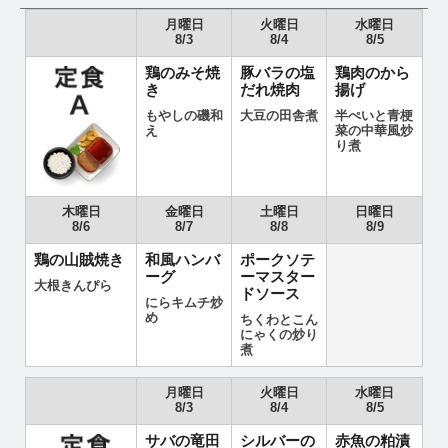
月曜日
火曜日
水曜日
8/3
8/4
8/5
鶏のみそ焼
豚バラの塩
鶏肉のから
き
だれ焼肉
揚げ
もやしの磯和
大豆の田舎煮
半ぺいと青梗
え
菜の中華風炒
り煮
木曜日
金曜日
土曜日
日曜日
8/6
8/7
8/8
8/9
鶏の山賊焼き
和風ハンバ
ポークソテ
ーグ
ーマスター
大根きんぴら
ドソース
にらキムチ炒
め
ちくわとこん
にゃくの炒り
煮
月曜日
火曜日
水曜日
8/3
8/4
8/5
サバの竜田
シルバーの
赤魚の粕漬