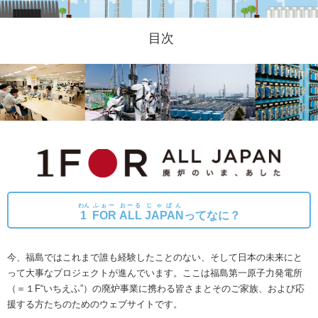
目次
わん
ふぉー
おーる
じゃぱん
1
FOR
ALL
JAPAN
ってなに？
今、福島ではこれまで誰も経験したことのない、そして日本の未来にと
って大事なプロジェクトが進んでいます。
ここは福島第一原子力発電所
（＝１F“いちえふ”）の廃炉事業に携わる皆さまとそのご家族、および応
援する方たちのためのウェブサイトです。