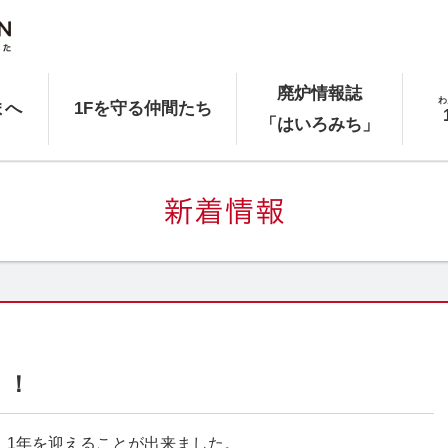
廃炉情報誌
わ
まへ
1Fを守る仲間たち
「はいろみち」
！！
開設後、1年を迎えることが出来ました。