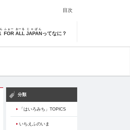
目次
ん
ふぉー
おーる
じゃぱん
1
FOR
ALL
JAPAN
ってなに？
分類
「はいろみち」TOPICS
いちえふのいま