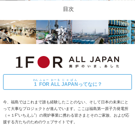
目次
わん
ふぉー
おーる
じゃぱん
1
FOR
ALL
JAPAN
ってなに？
今、福島ではこれまで誰も経験したことのない、そして日本の未来にと
って大事なプロジェクトが進んでいます。
ここは福島第一原子力発電所
（＝１F“いちえふ”）の廃炉事業に携わる皆さまとそのご家族、および応
援する方たちのためのウェブサイトです。