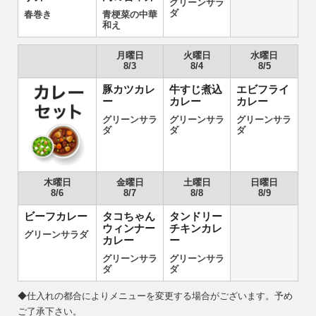
グリーンサラ
ダ
春巻き
青梗菜の中華
和え
月曜日
火曜日
水曜日
8/3
8/4
8/5
豚カツカレ
牛すじ煮込
エビフライ
ー
カレー
カレー
グリーンサラ
グリーンサラ
グリーンサラ
ダ
ダ
ダ
木曜日
金曜日
土曜日
日曜日
8/6
8/7
8/8
8/9
ビーフカレー
タコちゃん
タンドリー
ウィンナー
チキンカレ
グリーンサラダ
カレー
ー
グリーンサラ
グリーンサラ
ダ
ダ
◆仕入れの都合によりメニューを変更する場合がございます。予め
ご了承下さい。