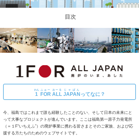
目次
わん
ふぉー
おーる
じゃぱん
1
FOR
ALL
JAPAN
ってなに？
今、福島ではこれまで誰も経験したことのない、そして日本の未来にと
って大事なプロジェクトが進んでいます。
ここは福島第一原子力発電所
（＝１F“いちえふ”）の廃炉事業に携わる皆さまとそのご家族、および応
援する方たちのためのウェブサイトです。