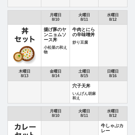
月曜日
火曜日
水曜日
8/10
8/11
8/12
揚げ豚のヤ
牛肉とにら
ンニョムソ
の辛味噌丼
ース丼
炒り豆腐
小松菜の和え
物
木曜日
金曜日
土曜日
日曜日
8/13
8/14
8/15
8/16
穴子天丼
いんげん胡麻
和え
月曜日
火曜日
水曜日
8/10
8/11
8/12
牛しゃぶカ
レー