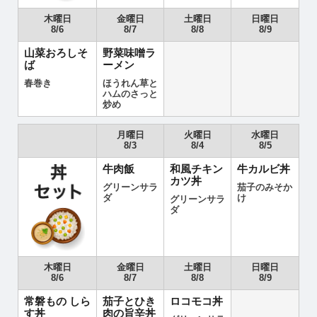
木曜日
金曜日
土曜日
日曜日
8/6
8/7
8/8
8/9
山菜おろしそ
野菜味噌ラ
ば
ーメン
春巻き
ほうれん草と
ハムのさっと
炒め
月曜日
火曜日
水曜日
8/3
8/4
8/5
牛肉飯
和風チキン
牛カルビ丼
カツ丼
グリーンサラ
茄子のみそか
ダ
け
グリーンサラ
ダ
木曜日
金曜日
土曜日
日曜日
8/6
8/7
8/8
8/9
常磐もの しら
茄子とひき
ロコモコ丼
す丼
肉の旨辛丼