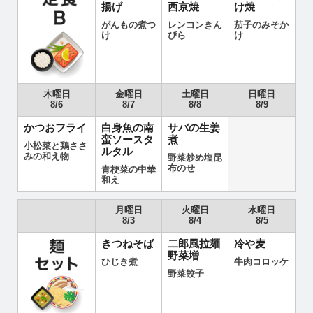
揚げ
西京焼
け焼
がんもの煮つ
レンコンきん
茄子のみそか
け
ぴら
け
木曜日
金曜日
土曜日
日曜日
8/6
8/7
8/8
8/9
かつおフライ
白身魚の南
サバの生姜
蛮ソースタ
煮
小松菜と鶏ささ
ルタル
みの和え物
野菜炒め塩昆
布のせ
青梗菜の中華
和え
月曜日
火曜日
水曜日
8/3
8/4
8/5
きつねそば
二郎風拉麺
冷や麦
野菜増
ひじき煮
牛肉コロッケ
野菜餃子