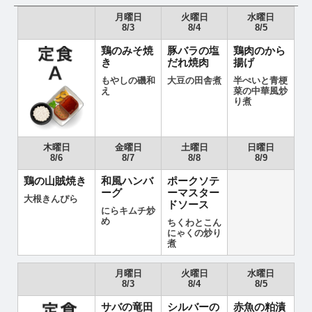
月曜日
火曜日
水曜日
8/3
8/4
8/5
鶏のみそ焼
豚バラの塩
鶏肉のから
き
だれ焼肉
揚げ
もやしの磯和
大豆の田舎煮
半ぺいと青梗
え
菜の中華風炒
り煮
木曜日
金曜日
土曜日
日曜日
8/6
8/7
8/8
8/9
鶏の山賊焼き
和風ハンバ
ポークソテ
ーグ
ーマスター
大根きんぴら
ドソース
にらキムチ炒
め
ちくわとこん
にゃくの炒り
煮
月曜日
火曜日
水曜日
8/3
8/4
8/5
サバの竜田
シルバーの
赤魚の粕漬