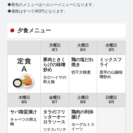
◆黄色のメニューはヘルシーメニューになります。
◆価格はすべて460円となります。
夕食メニュー
月曜日
火曜日
水曜日
8/3
8/4
8/5
豚肉ときく
鶏の塩だれ
ミックスフ
らげの味噌
焼き
ライ
炒め
切干大根煮
里芋の山椒味
噌炒め
モロヘイヤの
和え物
木曜日
金曜日
土曜日
日曜日
8/6
8/7
8/8
8/9
サバ南蛮漬け
タラのフリ
鶏肉の利休
ッターオー
揚げ
キャベツの和え
ロラソース
物
ヨーグルトス
イーツ
ツナスパソテ