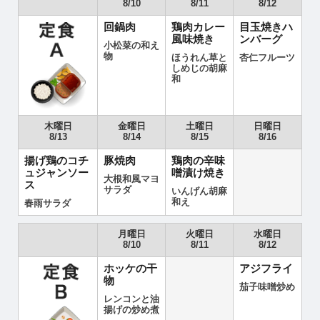
8/10
8/11
8/12
回鍋肉
鶏肉カレー
目玉焼きハ
風味焼き
ンバーグ
小松菜の和え
物
ほうれん草と
杏仁フルーツ
しめじの胡麻
和
木曜日
金曜日
土曜日
日曜日
8/13
8/14
8/15
8/16
揚げ鶏のコチ
豚焼肉
鶏肉の辛味
ュジャンソー
噌漬け焼き
大根和風マヨ
ス
サラダ
いんげん胡麻
和え
春雨サラダ
月曜日
火曜日
水曜日
8/10
8/11
8/12
ホッケの干
アジフライ
物
茄子味噌炒め
レンコンと油
揚げの炒め煮