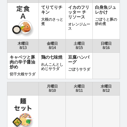
てりてりチ
イカのフリ
白身魚ジュ
キン
ッター チ
レかけ
リソース
大根のさっと
ごぼうと豚の
煮
炒め煮
オレンジムー
ス
木曜日
金曜日
土曜日
日曜日
8/13
8/14
8/15
8/16
キャベツと豚
鶏の七味焼
豆腐ハンバ
肉の辛子醤油
ーグ
れんこんとし
炒め
めじサラダ
ごぼうサラダ
切干大根サラダ
月曜日
火曜日
水曜日
8/10
8/11
8/12