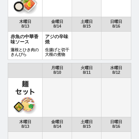
木曜日
金曜日
土曜日
日曜日
8/13
8/14
8/15
8/16
赤魚の中華香
アジの辛味
味ソース
焼
蓮根とひき肉の
生揚げと切干
きんぴら
大根の煮物
月曜日
火曜日
水曜日
8/10
8/11
8/12
木曜日
金曜日
土曜日
日曜日
8/13
8/14
8/15
8/16