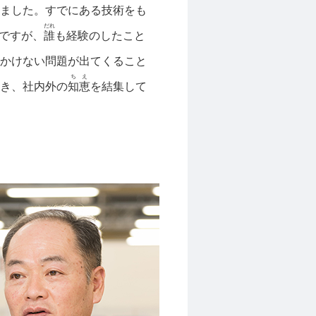
ました。すでにある技術をも
だれ
のですが、
誰
も経験のしたこと
かけない問題が出てくること
ちえ
き、社内外の
知恵
を結集して