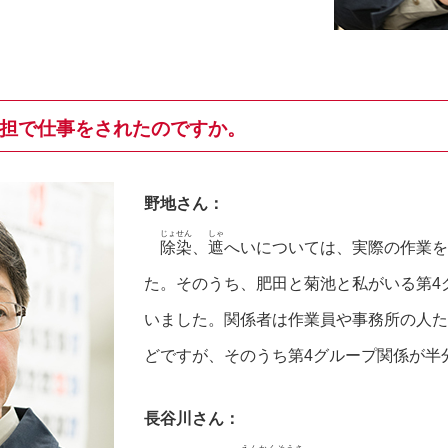
担で仕事をされたのですか。
野地さん：
じょせん
しゃ
除染
、
遮
へいについては、実際の作業を
た。そのうち、肥田と菊池と私がいる第4
いました。関係者は作業員や事務所の人た
どですが、そのうち第4グループ関係が半
長谷川さん：