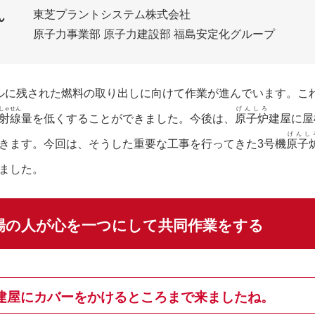
東芝プラントシステム株式会社
ん
原子力事業部 原子力建設部 福島安定化グループ
ルに残された燃料の取り出しに向けて作業が進んでいます。こ
しゃせん
げんしろ
射線
量を低くすることができました。今後は、
原子炉
建屋に屋
げんし
きます。今回は、そうした重要な工事を行ってきた3号機
原子
ました。
場の人が心を一つにして共同作業をする
建屋にカバーをかけるところまで来ましたね。