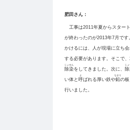
肥田さん：
工事は2011年夏からスター
が終わったのが2013年7月で
かけるには、人が現場に立ち会
する必要があります。そこで、20
じょせん
じょ
除染
をしてきました。次に、
除
よ
なまり
い体と
呼
ばれる厚い鉄や
鉛
の板
行いました。