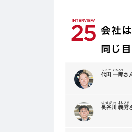
しろた
いちろう
代田
一郎
さ
はせがわ
よしひで
長谷川
義秀