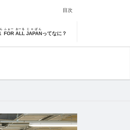
目次
ん
ふぉー
おーる
じゃぱん
1
FOR
ALL
JAPAN
ってなに？