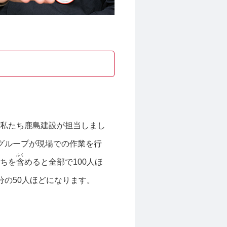
私たち鹿島建設が担当しまし
グループが現場での作業を行
ふく
ちを
含
めると全部で100人ほ
分の50人ほどになります。