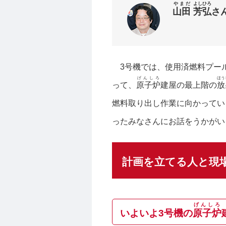
やまだ
よしひろ
山田
芳弘
さ
3号機では、使用済燃料プー
げんしろ
ほう
って、
原子炉
建屋の最上階の
放
燃料取り出し作業に向かってい
ったみなさんにお話をうかがい
計画を立てる人と現
げんしろ
いよいよ3号機の
原子炉