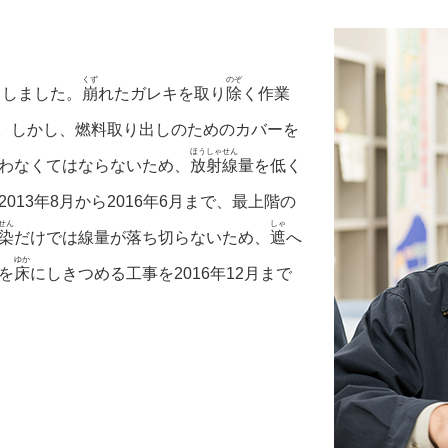
くず
のぞ
トしました。
崩
れたガレキを取り
除
く作業
す。しかし、燃料取り出しのためのカバーを
ほうしゃせん
わなくてはならないため、
放射線
量を低く
13年8月から2016年6月まで、最上階の
せん
しゃ
染
だけでは線量が落ち切らないため、
遮
へ
ゆか
を
床
にしきつめる工事を2016年12月まで