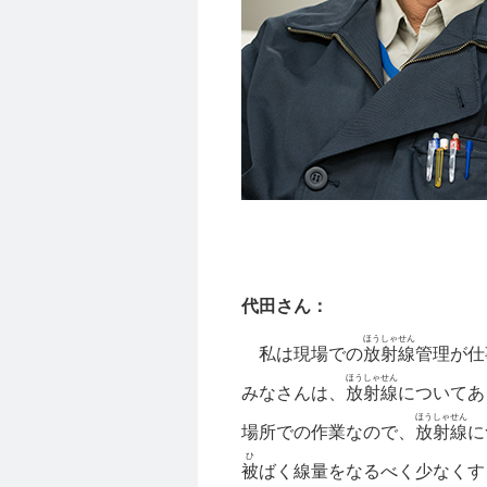
代田さん：
ほうしゃせん
私は現場での
放射線
管理が仕
ほうしゃせん
みなさんは、
放射線
についてあ
ほうしゃせん
場所での作業なので、
放射線
に
ひ
被
ばく線量をなるべく少なくす