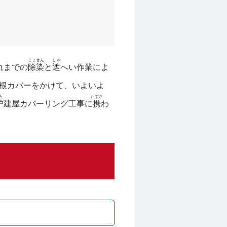
じょせん
しゃ
れまでの
除染
と
遮
へい作業によ
根カバーをかけて、いよいよ
ろ
たずさ
炉
建屋カバーリング工事に
携
わ