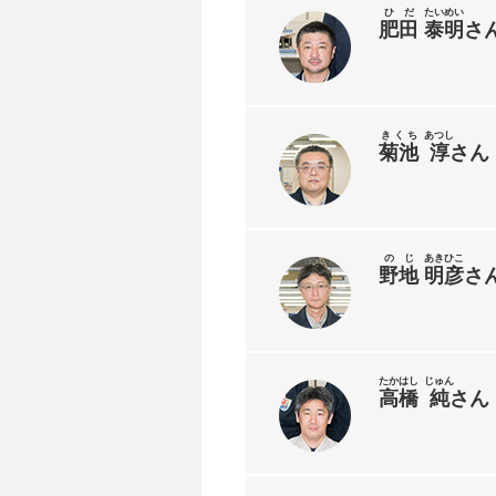
ひだ
たいめい
肥田
泰明
さ
きくち
あつし
菊池
淳
さん
のじ
あきひこ
野地
明彦
さ
たかはし
じゅん
高橋
純
さん