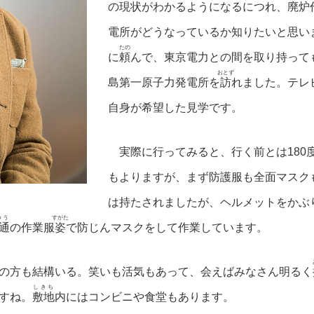
の現状がわかるようになるにつれ、
廃炉
電所がどうなっているか知りたいと思い
たの
に
頼
んで、東京電力との間を取り持ってもら
おとず
島第一原子力発電所を
訪
れました。テレ
自身が希望した見学です。
実際に行ってみると、行く前とは180
もよりますが、まず防護服も全面マスク
は持たされましたが、ヘルメットをかぶ
つう
すがた
通
の作業服
姿
で防じんマスクをして作業しています。
の方も結構いる。笑いも活気もあって、会えばみなさん明るく
しきち
すね。
敷地
内にはコンビニや食堂もあります。