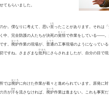
せてもらいました。
いた
のか。僕なりに考えて、思い
至
ったことがあります。それは「
かくご
く中、完全防護の人たちが決死の
覚悟
で作業をしている――。
はいろ
ふつう
です。
廃炉
作業の現場が、
普通
の工事現場のようになっている
ひはん
切ですね。さまざまな
批判
にさらされましたが、自分の目で現
はいろ
所では
廃炉
に向けた作業が着々と進められています。原発に対
あせ
はいろ
の方が
汗
を流さなければ、
廃炉
作業は進まない。これも事実だ