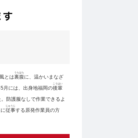
うらはら
風とは
裏腹
に、温かいまなざ
こうはい
年5月には、出身地福岡の
後輩
た。防護服なしで作業できるよ
じゅうじ
業に
従事
する原発作業員の方