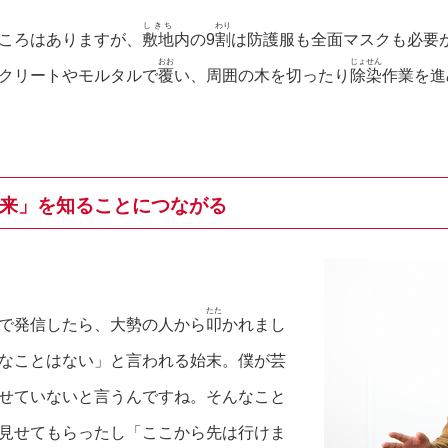
しきち
わり
ころはありますが、
敷地
内の9
割
は防護服も全面マスクも必要
おお
じょせん
クリートやモルタルで
覆
い、周囲の木を切ったり
除染
作業を進
来」を知ることにつながる
たた
で発信したら、大勢の人から
叩
かれまし
なことはない」と言われる始末。僕が芸
せていないと言うんですね。そんなこと
見せてもらったし「ここから先は行けま