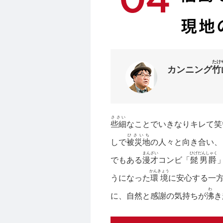
たけ
カンニング
竹
ささい
些細
なことでいきなりキレて笑
ひさいち
しで
被災地
の人々と向き合い、
まんざい
ひげだんしゃく
でもある
漫才
コンビ「
髭男爵
かんきょう
うになった
環境
に安心する一
わ
に、自然と感謝の気持ちが
沸
き