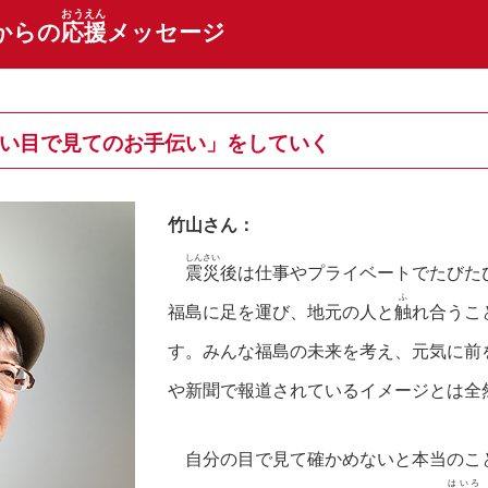
おうえん
からの
応援
メッセージ
い目で見てのお手伝い」をしていく
竹山さん：
しんさい
震災
後は仕事やプライベートでたびた
ふ
福島に足を運び、地元の人と
触
れ合うこ
す。みんな福島の未来を考え、元気に前
や新聞で報道されているイメージとは全
自分の目で見て確かめないと本当のこ
はいろ