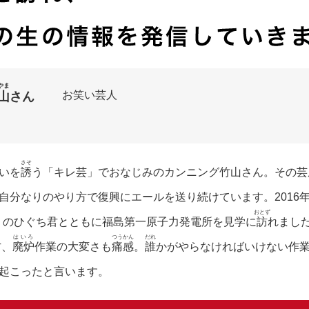
やま
お笑い芸人
山
さん
さそ
いを
誘
う「キレ芸」でおなじみのカンニング竹山さん。その芸
自分なりのやり方で復興にエールを送り続けています。2016
おとず
」のひぐち君とともに福島第一原子力発電所を見学に
訪
れまし
はいろ
つうかん
だれ
方、
廃炉
作業の大変さも
痛感
。
誰
かがやらなければいけない作
起こったと言います。