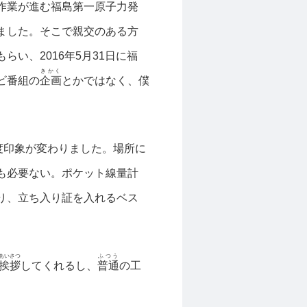
作業が進む福島第一原子力発
ました。そこで親交のある方
い、2016年5月31日に福
きかく
ビ番組の
企画
とかではなく、僕
度印象が変わりました。場所に
も必要ない。ポケット線量計
り、立ち入り証を入れるベス
あいさつ
ふつう
挨拶
してくれるし、
普通
の工