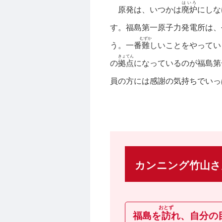
はいろ
原発は、いつかは
廃炉
にしな
す。福島第一原子力発電所は、
むずか
う。一番
難
しいことをやってい
きょてん
の
拠点
になっているのが福島第
員の方には感謝の気持ちでいっ
カンニング竹山さ
おとず
福島を
訪
れ、自分の