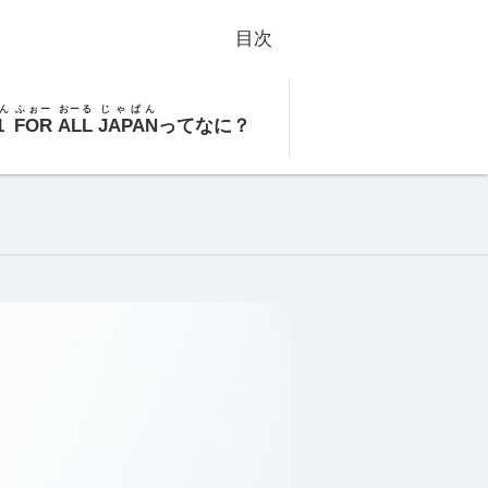
目次
ん
ふぉー
おーる
じゃぱん
1
FOR
ALL
JAPAN
ってなに？