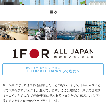
目次
わん
ふぉー
おーる
じゃぱん
1
FOR
ALL
JAPAN
ってなに？
今、福島ではこれまで誰も経験したことのない、そして日本の未来にと
って大事なプロジェクトが進んでいます。
ここは福島第一原子力発電所
（＝１F“いちえふ”）の廃炉事業に携わる皆さまとそのご家族、および応
援する方たちのためのウェブサイトです。