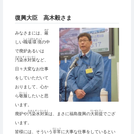
復興大臣 高木毅さま
きび
みなさまには、
厳
しょくば
かんきょう
しい
職場
環境
の中
で廃炉あるいは
おせんすい
たいさく
汚染水
対策
など、
日々大変なお仕事
をしていただいて
おりまして、心か
けいふく
ら
敬服
したいと思
います。
おせんすい
たいさく
だいぜんてい
廃炉や
汚染水
対策
は、まさに福島復興の
大前提
でござ
います。
ひじょう
皆様には、そういう
非常
に大事な仕事をしているとい