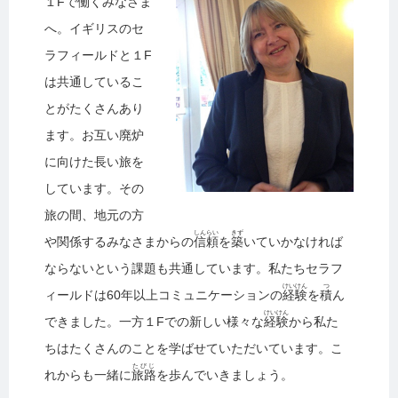
１Fで働くみなさま
へ。イギリスのセ
ラフィールドと１F
は共通しているこ
とがたくさんあり
ます。お互い廃炉
に向けた長い旅を
しています。その
旅の間、地元の方
しんらい
きず
や関係するみなさまからの
信頼
を
築
いていかなければ
ならないという課題も共通しています。私たちセラフ
けいけん
つ
ィールドは60年以上コミュニケーションの
経験
を
積
ん
けいけん
できました。一方１Fでの新しい様々な
経験
から私た
ちはたくさんのことを学ばせていただいています。こ
たびじ
れからも一緒に
旅路
を歩んでいきましょう。