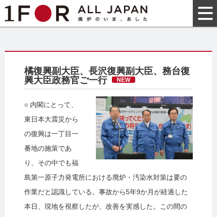
橘復興副大臣、長沢復興副大臣、務台復
興大臣政務官ご一行
NEW
○ 内閣にとって、
東日本大震災から
の復興は一丁目一
番地の施策であ
り、その中でも福
島第一原子力発電所における廃炉・汚染水対策は要の
作業だと認識している。事故から5年9か月が経過した
本日、現地を視察したが、改善を実感した。この間の