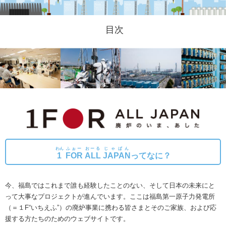
目次
わん
ふぉー
おーる
じゃぱん
1
FOR
ALL
JAPAN
ってなに？
今、福島ではこれまで誰も経験したことのない、そして日本の未来にと
って大事なプロジェクトが進んでいます。
ここは福島第一原子力発電所
（＝１F“いちえふ”）の廃炉事業に携わる皆さまとそのご家族、および応
援する方たちのためのウェブサイトです。