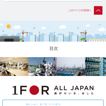
このページの先頭へ
目次
わん
ふぉー
おーる
じゃぱん