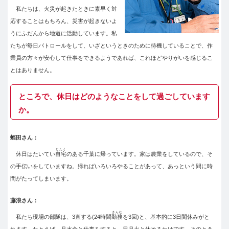
私たちは、火災が起きたときに素早く対
応することはもちろん、災害が起きないよ
うにふだんから地道に活動しています。私
たちが毎日パトロールをして、いざというときのために待機していることで、作
業員の方々が安心して仕事をできるようであれば、これほどやりがいを感じるこ
とはありません。
ところで、休日はどのようなことをして過ごしています
か。
蛭田さん：
じたく
休日はたいてい
自宅
のある千葉に帰っています。家は農業をしているので、そ
の手伝いをしていますね。帰ればいろいろやることがあって、あっという間に時
間がたってしまいます。
藤浪さん：
きんむ
私たち現場の部隊は、3直する(24時間
勤務
を3回)と、基本的に3日間休みがと
れます。たとえば、月水金と仕事をすると、日月火と休めるわけです。そのとき