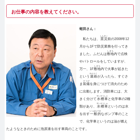
お仕事の内容を教えてください。
蛭田さん：
しんさい
私たちは、
震災
前の2008年12
月から1Fで防災業務を行ってき
しきち
ました。ふだんは
敷地
内で点検
やパトロールをしていますが、
しきち
万一、1F
敷地
内で火事が起きた
れんらく
という
連絡
が入ったら、すぐさ
そうび
ま
装備
を身につけて消火のため
に出動します。消防車には、大
すいそうしゃ
きく分けて
水槽車
と化学車の2種
すいそうしゃ
類があり、
水槽車
というのは水
いっぱんてき
を出す
一般的
なポンプ車のこと
で、化学車というのは油が燃え
たようなときのために泡原液を出す車両のことです。