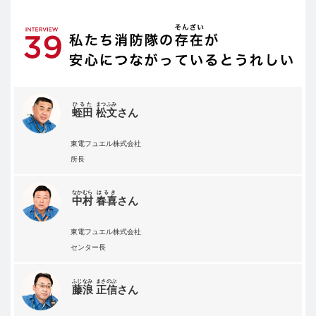
ひるた
まつふみ
蛭田
松文
さん
東電フュエル株式会社
所長
なかむら
はるき
中村
春喜
さん
東電フュエル株式会社
センター長
ふじなみ
まさのぶ
藤浪
正信
さん