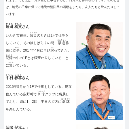
は、地元の千葉に帰って地元の消防団の活動をしたり、友人たちと飲んだりして
います。
ひるた
まつふみ
蛭田
松文
さん
しんさい
いわき市在住。
震災
のときは1Fで仕事を
きんきゅう
していて、その後しばらくの間、
緊急
作
じゅうじ
もど
業に
従事
。2017年4月に再び
戻
ってきた。
きおく
記憶
の中の1Fとは様変わりしていること
おどろ
に
驚
いている。
なかむら
はるき
中村
春喜
さん
2015年5月から1Fで仕事をしている。現在
たっきゅう
住んでいる広野町で
卓球
クラブに所属し
たっきゅう
ており、週に1、2回、平日の夕方に
卓球
を楽しんでいる。
ふじなみ
まさのぶ