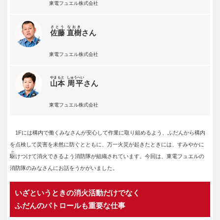
東電フュエル株式会社
さとう
なおき
佐藤
直樹
さん
東電フュエル株式会社
やまもと
しゅうへい
山本
周平
さん
東電フュエル株式会社
1Fには構内で働くみなさんが安心して作業に取り組めるよう、ふだんから構内
を点検して災害を未然に防ぐとともに、万一火災が起きたときには、すみやかに
か
駆
けつけて消火できるよう消防隊が組織されています。今回は、東電フュエルの
消防隊のみなさんにお話をうかがいました。
いざというときの消火活動だけでなく
ふだんのパトロールも重要な仕事