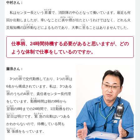
中村さん：
かたがき
私はセンター長という
肩書
で、消防隊の中心となって働いています。最近も何
ほのお
けむり
回か出動しましたが、幸いなことに
炎
や
煙
が出たというわけではなく、どれも火
ごさどう
いた
災報知機の
誤作動
などによるものであり、大事に
至
ることはありませんでした。
がら
仕事
柄
、24時間待機する必要があると思いますが、どの
ような体制で仕事をしているのですか。
藤浪さん：
はん
はん
3つの
班
で交代勤務しており、1つの
班
は
6名から構成されています。私は、3つある
はん
はん
班
のうちのA
班
で、責任者センター長代理
きんむ
をしています。
勤務
時間は朝の8時から
よくあさ
きんむ
翌朝
の8時までの24時間で、1日
勤務
を行い
よくじつ
きんきゅう
翌日
は明けです。
緊急
の出動はいつある
かわからないので、待機している間も
きんちょう
緊張
感をもっています。