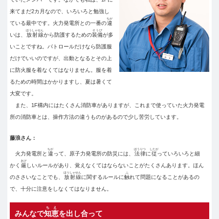
来てまだ2カ月なので、いろいろと勉強し
ちが
ている最中です。火力発電所との一番の
違
ほうしゃせん
そうび
いは、
放射線
から防護するための
装備
が多
いことですね。パトロールだけなら防護服
だけでいいのですが、出動となるとその上
に防火服を着なくてはなりません。服を着
るための時間はかかりますし、夏は暑くて
大変です。
また、1F構内にはたくさん消防車がありますが、これまで使っていた火力発電
所の消防車とは、操作方法の違うものがあるので少し苦労しています。
藤浪さん：
ちが
ほうりつ
したが
火力発電所と
違
って、原子力発電所の防災には、
法律
に
従
っていろいろと細
きび
かく
厳
しいルールがあり、覚えなくてはならないことがたくさんあります。ほん
ほうしゃせん
ふ
のささいなことでも、
放射線
に関するルールに
触
れて問題になることがあるの
で、十分に注意をしなくてはなりません。
ちえ
みんなで
知恵
を出し合って