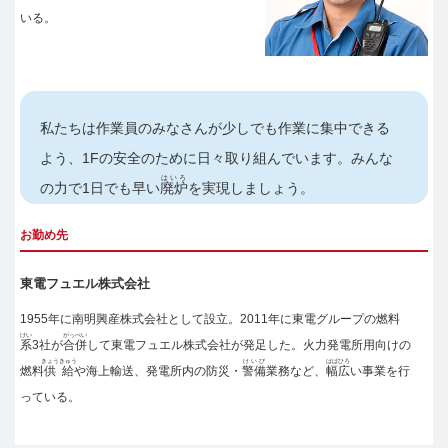
いる。
私たちは作業員のみなさんが少しでも作業に集中できる
よう、1Fの安全のために日々取り組んでいます。みんな
はいろ
の力で1日でも早い
廃炉
を実現しましょう。
お勤め先
東電フュエル株式会社
1955年に南明興産株式会社として設立。2011年に東電グループの燃料
けい
がっぺい
系
3社が
合併
して東電フュエル株式会社が発足した。火力発電所用向けの
きょうきゅう
けいび
はばひろ
燃料
供給
や海上輸送、発電所内の防災・
警備
業務など、
幅広
い事業を行
っている。