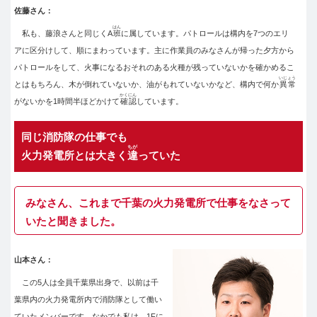
佐藤さん：
はん
私も、藤浪さんと同じくA
班
に属しています。パトロールは構内を7つのエリ
アに区分けして、順にまわっています。主に作業員のみなさんが帰った夕方から
パトロールをして、火事になるおそれのある火種が残っていないかを確かめるこ
いじょう
とはもちろん、木が倒れていないか、油がもれていないかなど、構内で何か
異常
かくにん
がないかを1時間半ほどかけて
確認
しています。
同じ消防隊の仕事でも
ちが
火力発電所とは大きく
違
っていた
みなさん、これまで千葉の火力発電所で仕事をなさって
いたと聞きました。
山本さん：
この5人は全員千葉県出身で、以前は千
葉県内の火力発電所内で消防隊として働い
ていたメンバーです。なかでも私は、1Fに