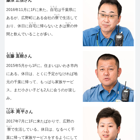
藤浪
正信
さん
じたく
2016年11月に1Fに来た。
自宅
は千葉県に
りょう
あるが、広野町にある会社の
寮
で生活して
じたく
りょう
おり、休日に
自宅
に帰らないときは
寮
の仲
間と飲んでいることが多い。
さとう
なおき
佐藤
直樹
さん
2015年5月から1Fに。住まいはいわき市内
にある。休日は、とくに予定がなければ地
元の千葉に帰って、もっぱら家族サービ
ス。まだ小さい子ども2人に会うのが楽し
み。
やまもと
しゅうへい
山本
周平
さん
2017年7月に1Fに来たばかりで、広野の
りょう
寮
で生活している。休日は、なるべく千
葉に帰って家族サービスをするようにして