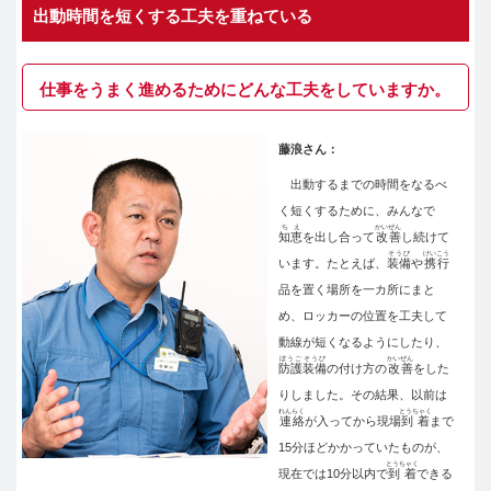
出動時間を短くする工夫を重ねている
仕事をうまく進めるためにどんな工夫をしていますか。
藤浪さん：
出動するまでの時間をなるべ
く短くするために、みんなで
ちえ
かいぜん
知恵
を出し合って
改善
し続けて
そうび
けいこう
います。たとえば、
装備
や
携行
品を置く場所を一カ所にまと
め、ロッカーの位置を工夫して
動線が短くなるようにしたり、
ぼうごそうび
かいぜん
防護装備
の付け方の
改善
をした
りしました。その結果、以前は
れんらく
とうちゃく
連絡
が入ってから現場
到着
まで
15分ほどかかっていたものが、
とうちゃく
現在では10分以内で
到着
できる