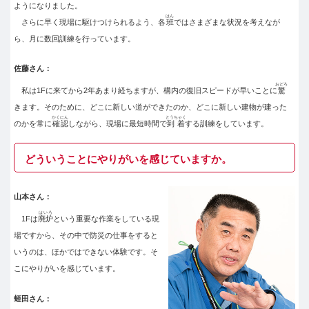
ようになりました。
はん
さらに早く現場に駆けつけられるよう、各
班
ではさまざまな状況を考えなが
ら、月に数回訓練を行っています。
佐藤さん：
おどろ
私は1Fに来てから2年あまり経ちますが、構内の復旧スピードが早いことに
驚
きます。そのために、どこに新しい道ができたのか、どこに新しい建物が建った
かくにん
とうちゃく
のかを常に
確認
しながら、現場に最短時間で
到着
する訓練をしています。
どういうことにやりがいを感じていますか。
山本さん：
はいろ
1Fは
廃炉
という重要な作業をしている現
場ですから、その中で防災の仕事をすると
いうのは、ほかではできない体験です。そ
こにやりがいを感じています。
蛭田さん：