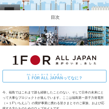
目次
わん
ふぉー
おーる
じゃぱん
1
FOR
ALL
JAPAN
ってなに？
今、福島ではこれまで誰も経験したことのない、そして日本の未来にと
って大事なプロジェクトが進んでいます。
ここは福島第一原子力発電所
（＝１F“いちえふ”）の廃炉事業に携わる皆さまとそのご家族、および応
援する方たちのためのウェブサイトです。