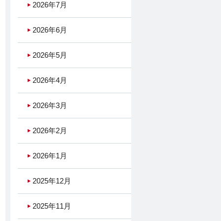
2026年7月
2026年6月
2026年5月
2026年4月
2026年3月
2026年2月
2026年1月
2025年12月
2025年11月