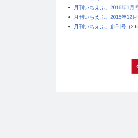
月刊いちえふ。2016年1月
月刊いちえふ。2015年12
月刊いちえふ。創刊号
（2.