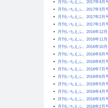
月刊いちえふ。2017年4月
月刊いちえふ。2017年3月
月刊いちえふ。2017年2月
月刊いちえふ。2017年1月
月刊いちえふ。2016年12
月刊いちえふ。2016年11
月刊いちえふ。2016年10
月刊いちえふ。2016年9月
月刊いちえふ。2016年8月
月刊いちえふ。2016年7月
月刊いちえふ。2016年6月
月刊いちえふ。2016年5月
月刊いちえふ。2016年4月
月刊いちえふ。2016年3月
月刊いちえふ。2016年2月