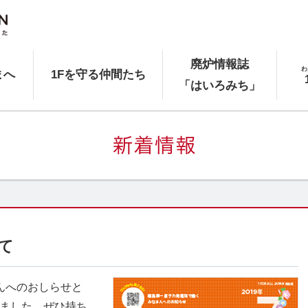
廃炉情報誌
わ
まへ
1Fを守る仲間たち
「はいろみち」
て
さんへのおしらせと
ました。ぜひ持ち