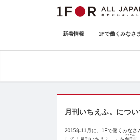
新着情報
1Fで働くみなさ
月刊いちえふ。につい
2015年11月に、1Fで働くみな
そうかん
して「月刊いちえふ。」を
創刊
し