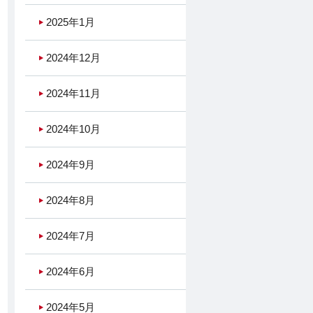
2025年1月
2024年12月
2024年11月
2024年10月
2024年9月
2024年8月
2024年7月
2024年6月
2024年5月