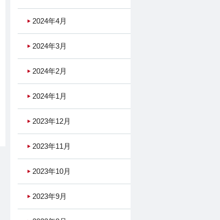
2024年4月
2024年3月
2024年2月
2024年1月
2023年12月
2023年11月
2023年10月
2023年9月