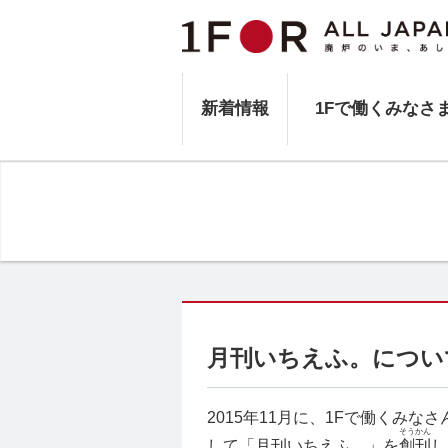
新着情報
1Fで働くみなさ
月刊いちえふ。につい
2015年11月に、1Fで働くみな
そうかん
して「月刊いちえふ。」を
創刊
し