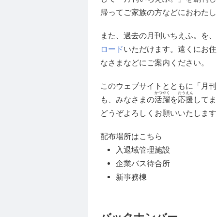
帰ってご家族の方などにおわたし
また、過去の月刊いちえふ。を、
ロード
いただけます。遠くにお住
なさまなどにご案内ください。
このウェブサイトとともに「月刊
かつやく
おうえん
も、みなさまの
活躍
を
応援
してま
どうぞよろしくお願いいたします
配布場所はこちら
入退域管理施設
企業バス待合所
新事務棟