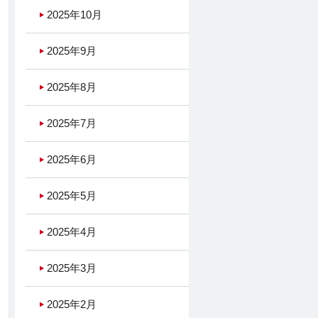
2025年10月
2025年9月
2025年8月
2025年7月
2025年6月
2025年5月
2025年4月
2025年3月
2025年2月