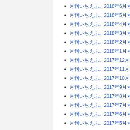
月刊いちえふ。2018年6月
月刊いちえふ。2018年5月
月刊いちえふ。2018年4月
月刊いちえふ。2018年3月
月刊いちえふ。2018年2月
月刊いちえふ。2018年1月
月刊いちえふ。2017年12
月刊いちえふ。2017年11
月刊いちえふ。2017年10
月刊いちえふ。2017年9月
月刊いちえふ。2017年8月
月刊いちえふ。2017年7月
月刊いちえふ。2017年6月
月刊いちえふ。2017年5月