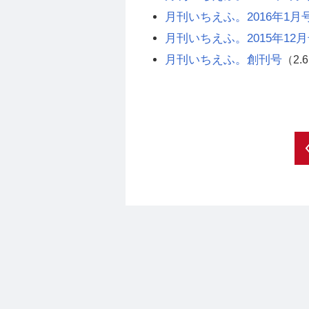
月刊いちえふ。2016年1月
月刊いちえふ。2015年12
月刊いちえふ。創刊号
（2.