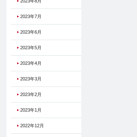
2023年8月
2023年7月
2023年6月
2023年5月
2023年4月
2023年3月
2023年2月
2023年1月
2022年12月