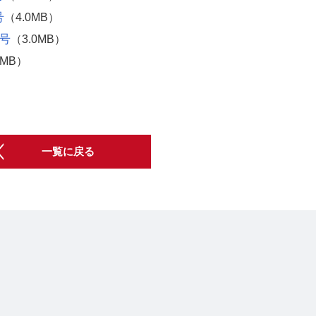
号
（4.0MB）
月号
（3.0MB）
6MB）
一覧に戻る