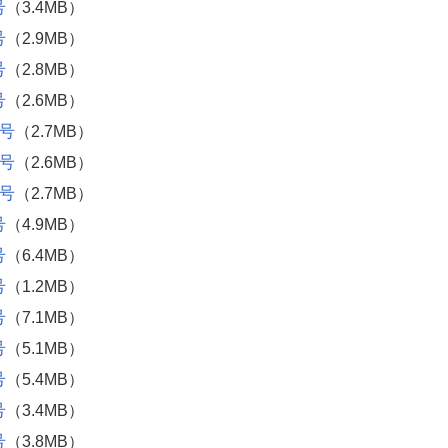
号
（3.4MB）
号
（2.9MB）
号
（2.8MB）
号
（2.6MB）
月号
（2.7MB）
月号
（2.6MB）
月号
（2.7MB）
号
（4.9MB）
号
（6.4MB）
号
（1.2MB）
号
（7.1MB）
号
（5.1MB）
号
（5.4MB）
号
（3.4MB）
号
（3.8MB）