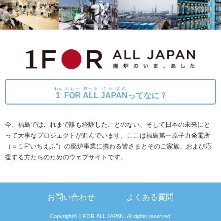
わん
ふぉー
おーる
じゃぱん
1
FOR
ALL
JAPAN
ってなに？
今、福島ではこれまで誰も経験したことのない、そして日本の未来にと
って大事なプロジェクトが進んでいます。
ここは福島第一原子力発電所
（＝１F“いちえふ”）の廃炉事業に携わる皆さまとそのご家族、および応
援する方たちのためのウェブサイトです。
お問い合わせ
よくある質問
Copyright© 1 FOR ALL JAPAN. All rights reserved.