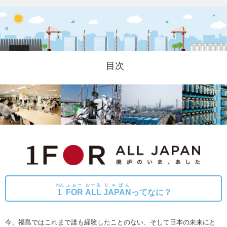
目次
わん
ふぉー
おーる
じゃぱん
1
FOR
ALL
JAPAN
ってなに？
今、福島ではこれまで誰も経験したことのない、そして日本の未来にと