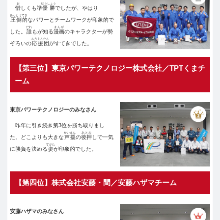
お
ゆうしょう
惜
しくも準
優勝
でしたが、やはり
あっとうてき
圧倒的
なパワーとチームワークが印象的で
だれ
まんが
した。
誰
もが知る
漫画
のキャラクターが勢
おうえんだん
ぞろいの
応援団
がすてきでした。
【第三位】東京パワーテクノロジー株式会社／TPTくまチ
ーム
東京パワーテクノロジーのみなさん
昨年に引き続き第3位を勝ち取りまし
せいえん
あとお
た。どこよりも大きな
声援
の
後押
しで一気
すがた
に勝負を決める
姿
が印象的でした。
【第四位】株式会社安藤・間／安藤ハザマチーム
安藤ハザマのみなさん