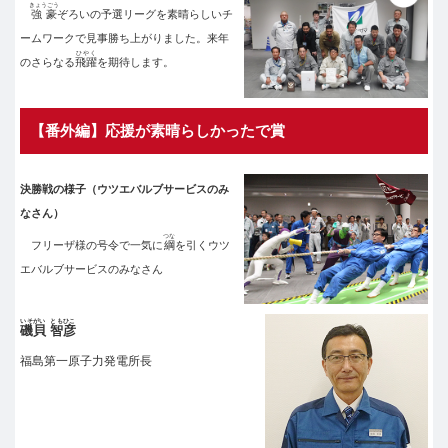
きょうごう
強豪
ぞろいの予選リーグを素晴らしいチ
ームワークで見事勝ち上がりました。来年
ひやく
のさらなる
飛躍
を期待します。
【番外編】応援が素晴らしかったで賞
決勝戦の様子（ウツエバルブサービスのみ
なさん）
つな
フリーザ様の号令で一気に
綱
を引くウツ
エバルブサービスのみなさん
いそがい
ともひこ
磯貝
智彦
福島第一原子力発電所長