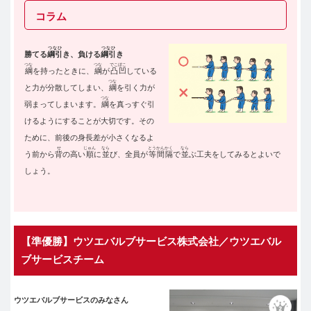
コラム
つなひ
つなひ
勝てる
綱引
き、負ける
綱引
き
つな
つな
でこぼこ
綱
を持ったときに、
綱
が
凸凹
している
つな
と力が分散してしまい、
綱
を引く力が
つな
弱まってしまいます。
綱
を真っすぐ引
けるようにすることが大切です。その
ために、前後の身長差が小さくなるよ
せ
じゅん
なら
とうかんかく
なら
う前から
背
の高い
順
に
並
び、全員が
等間隔
で
並
ぶ工夫をしてみるとよいで
しょう。
【準優勝】ウツエバルブサービス株式会社／ウツエバル
ブサービスチーム
ウツエバルブサービスのみなさん