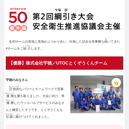
ぬ
全43チームの意地と意地がぶつかり合い、白熱した試合を見事勝ち
抜
いてきた
しょうかい
4チームをご
紹介
します。
【優勝】株式会社宇徳／UTOCとくぞうくんチーム
宇徳のみなさん
あっとうてき
圧倒的
なパワーとチームワークで見事
ゆうしょう
優勝
を勝ち取りました。大会に向け、準
ゆうしょう
優勝
したウツエバルブサービスのみなさ
んと練習したそうです。とくぞうくんも
おうえん
か
応援
に
駆
けつけてくれました。