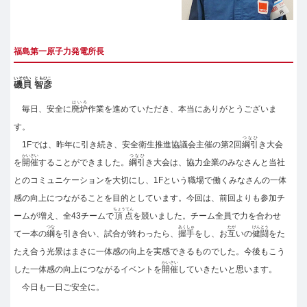
福島第一原子力発電所長
いそがい
ともひこ
磯貝
智彦
はいろ
毎日、安全に
廃炉
作業を進めていただき、本当にありがとうございま
す。
つなひ
1Fでは、昨年に引き続き、安全衛生推進協議会主催の第2回
綱引
き大会
かいさい
つなひ
を
開催
することができました。
綱引
き大会は、協力企業のみなさんと当社
とのコミュニケーションを大切にし、1Fという職場で働くみなさんの一体
感の向上につながることを目的としています。今回は、前回よりも参加チ
ちょうてん
ームが増え、全43チームで
頂点
を競いました。チーム全員で力を合わせ
つな
あくしゅ
たが
けんとう
て一本の
綱
を引き合い、試合が終わったら、
握手
をし、お
互
いの
健闘
をた
たえ合う光景はまさに一体感の向上を実感できるものでした。今後もこう
かいさい
した一体感の向上につながるイベントを
開催
していきたいと思います。
今日も一日ご安全に。