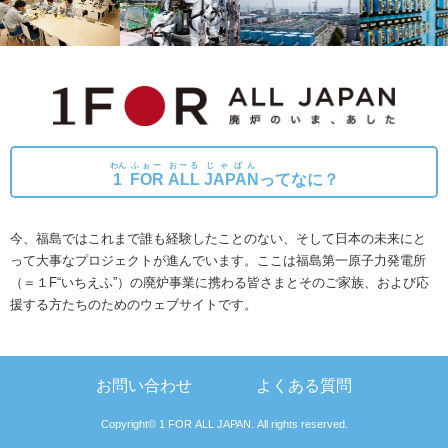
わん
ふぉー
おーる
じゃぱん
1
FOR
ALL
JAPAN
ってなに？
今、福島ではこれまで誰も経験したことのない、そして日本の未来にと
って大事なプロジェクトが進んでいます。
ここは福島第一原子力発電所
（＝１F“いちえふ”）の廃炉事業に携わる皆さまとそのご家族、および応
援する方たちのためのウェブサイトです。
お問い合わせ
よくある質問
Copyright© 1 FOR ALL JAPAN. All rights reserved.