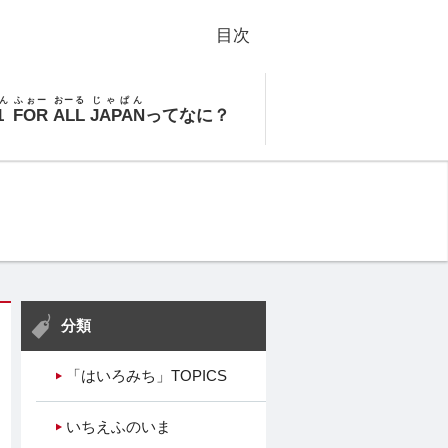
目次
ん
ふぉー
おーる
じゃぱん
1
FOR
ALL
JAPAN
ってなに？
分類
「はいろみち」TOPICS
いちえふのいま