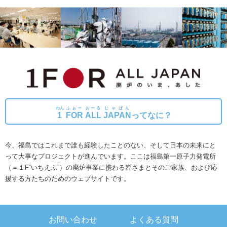
わん
ふぉー
おーる
じゃぱん
1
FOR
ALL
JAPAN
ってなに？
今、福島ではこれまで誰も経験したことのない、そして日本の未来にと
って大事なプロジェクトが進んでいます。
ここは福島第一原子力発電所
（＝１F“いちえふ”）の廃炉事業に携わる皆さまとそのご家族、および応
援する方たちのためのウェブサイトです。
お問い合わせ
よくある質問