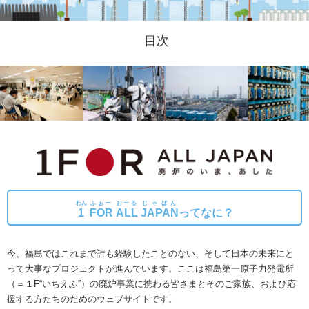
目次
わん
ふぉー
おーる
じゃぱん
1
FOR
ALL
JAPAN
ってなに？
今、福島ではこれまで誰も経験したことのない、そして日本の未来にと
って大事なプロジェクトが進んでいます。
ここは福島第一原子力発電所
（＝１F“いちえふ”）の廃炉事業に携わる皆さまとそのご家族、および応
援する方たちのためのウェブサイトです。