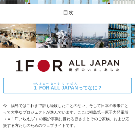
目次
わん
ふぉー
おーる
じゃぱん
1
FOR
ALL
JAPAN
ってなに？
今、福島ではこれまで誰も経験したことのない、そして日本の未来にと
って大事なプロジェクトが進んでいます。
ここは福島第一原子力発電所
（＝１F“いちえふ”）の廃炉事業に携わる皆さまとそのご家族、および応
援する方たちのためのウェブサイトです。