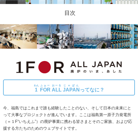
目次
わん
ふぉー
おーる
じゃぱん
1
FOR
ALL
JAPAN
ってなに？
今、福島ではこれまで誰も経験したことのない、そして日本の未来にと
って大事なプロジェクトが進んでいます。
ここは福島第一原子力発電所
（＝１F“いちえふ”）の廃炉事業に携わる皆さまとそのご家族、および応
援する方たちのためのウェブサイトです。