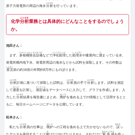
ぶんせき
原子力発電所の周辺の海水
分析
を行っています。
ぶんせき
化学
分析
業務とは具体的にどんなことをするのでしょう
か。
池田さん：
たかくしゅじょきょせつび
じょうかしょり
しょりすい
た
まず、
多核種除去設備
などで
浄化処理
した
処理水
や建屋内に
溜
まっている水、
発電所構内地下水、発電所周辺の海水などから試料を採取します。その件数は
しんさい
震災
前の約16倍の年間約8万件にものぼります。
ぶんせき
ぶんせき
ぶんせき
分析
計画に基づいて採取した試料は、
分析
員の手で
分析
します。試料を測定
のうど
そくていち
して
濃度
を計算し、
測定値
をデータベースに入力して、グラフを作成します。入
ぶんせき
はいろ
力した
分析
結果を報告書にまとめ、
廃炉
を進める上での情報として活用するとと
もに、毎日ホームページにデータを公開しています。
松本さん：
ぶんせき
はいろ
あやま
私たち
分析
員の仕事は、
廃炉
への工程を進める上で欠かせないもので、
誤
っ
さ
きんちょうかん
たデータを発信することは
避
けなければなりません。それだけに
緊張感
を持っ