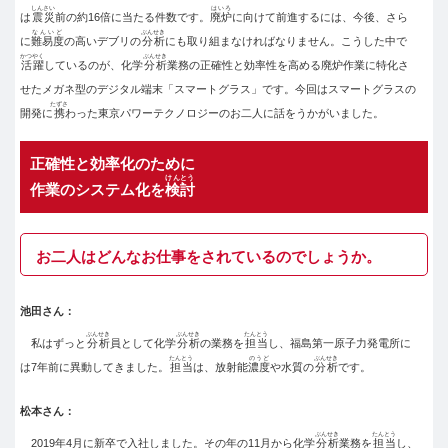
しんさい
はいろ
は
震災
前の約16倍に当たる件数です。
廃炉
に向けて前進するには、今後、さら
なんいど
ぶんせき
に
難易度
の高いデブリの
分析
にも取り組まなければなりません。こうした中で
かつやく
ぶんせき
活躍
しているのが、化学
分析
業務の正確性と効率性を高める廃炉作業に特化さ
せたメガネ型のデジタル端末「スマートグラス」です。今回はスマートグラスの
たずさ
開発に
携
わった東京パワーテクノロジーのお二人に話をうかがいました。
正確性と効率化のために
けんとう
作業のシステム化を
検討
お二人はどんなお仕事をされているのでしょうか。
池田さん：
ぶんせき
ぶんせき
たんとう
私はずっと
分析
員として化学
分析
の業務を
担当
し、福島第一原子力発電所に
たんとう
のうど
ぶんせき
は7年前に異動してきました。
担当
は、放射能
濃度
や水質の
分析
です。
松本さん：
ぶんせき
たんとう
2019年4月に新卒で入社しました。その年の11月から化学
分析
業務を
担当
し、