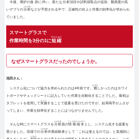
今後、
廃炉
の
進捗
に
伴
い、新たな
分析
項目や試料採取点の追加、
難易度
の高
ぶんせき
いデブリの
分析
などが予想される中で、正確性の向上と作業の効率化が求められ
ていました。
スマートグラスで
たんしゅく
作業時間を3分の1に
短縮
なぜスマートグラスだったのでしょうか。
池田さん：
むずか
システム化について協力を求められたのは4年前です。
難
しかったのはホワイ
トボードやチェックシートに記入していた作業を自動化することでした。最初は
じっし
タブレットを使用して
実施
することで提案を受けたのですが、結局両手がふさが
ってしまい、作業を効率化することにはつながりませんでした。
ぶんせき
じょうほうたんまつ
そんな時にスマートグラスを
分析
員の
情報端末
とし、システム化する提案を
ぶんせき
受けました。現場での
分析
作業経験者として「これは使えるのでは」と直感的に
しはん
考えましたが、
市販
のものは見るだけで情報を入力することはできません。この