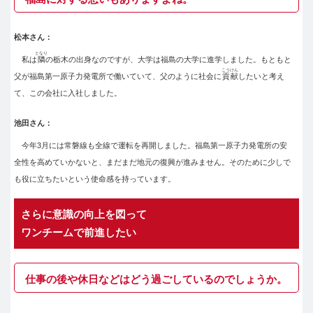
松本さん：
となり
私は
隣
の栃木の出身なのですが、大学は福島の大学に進学しました。もともと
こうけん
父が福島第一原子力発電所で働いていて、父のように社会に
貢献
したいと考え
て、この会社に入社しました。
池田さん：
今年3月には常磐線も全線で運転を再開しました。福島第一原子力発電所の安
全性を高めていかないと、まだまだ地元の復興が進みません。そのために少しで
も役に立ちたいという使命感を持っています。
さらに意識の向上を図って
ワンチームで前進したい
仕事の後や休日などはどう過ごしているのでしょうか。