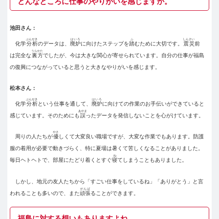
どんなところに仕事のやりがいを感じますか。
池田さん：
ぶんせき
はいろ
ふ
しんさい
化学
分析
のデータは、
廃炉
に向けたステップを
踏
むために大切です。
震災
前
うらかた
は完全な
裏方
でしたが、今は大きな関心が寄せられています。自分の仕事が福島
の復興につながっていると思うと大きなやりがいを感じます。
松本さん：
ぶんせき
はいろ
化学
分析
という仕事を通して、
廃炉
に向けての作業のお手伝いができていると
あやま
感じています。そのためにも
誤
ったデータを発信しないことを心がけています。
やさ
周りの人たちが
優
しくて大変良い職場ですが、大変な作業でもあります。防護
服の着用が必要で動きづらく、特に夏場は暑くて苦しくなることがありました。
ね
毎日ヘトヘトで、部屋にたどり着くとすぐ
寝
てしまうこともありました。
しかし、地元の友人たちから「すごい仕事をしているね」「ありがとう」と言
がんば
われることも多いので、また
頑張
ることができます。
福島に対する想いもありますよね。