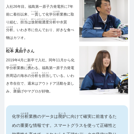
入社26年目。福島第一原子力発電所に7年
いっかん
ぶんせき
前に着任以来、
一貫
して化学
分析
業務に取
たんとう
ほうしゃのう
のうどぶんせき
り組む。
担当
は
放射能
濃度分析
や水質
ぶんせき
分析
。いわき市に住んでおり、好きな食べ
物はカツオ。
まつもと
まゆこ
松本
真由子
さん
2019年4月に新卒で入社。同年11月から化
ぶんせき
たずさ
学
分析
業務に
携
わる。福島第一原子力発電
ぶんせき
たんとう
所周辺の海水の
分析
を
担当
している。いわ
き市在住で、週末はアウトドア活動を楽し
からあ
み、
唐揚
げやマグロが好物。
ぶんせき
はいろ
化学
分析
業務のデータは
廃炉
に向けて確実に前進するた
めの重要な情報です。スマートグラスを使って正確性と