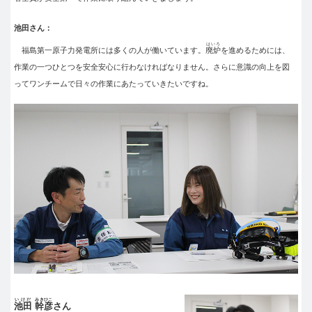
池田さん：
はいろ
福島第一原子力発電所には多くの人が働いています。
廃炉
を進めるためには、
作業の一つひとつを安全安心に行わなければなりません。さらに意識の向上を図
ってワンチームで日々の作業にあたっていきたいですね。
いけだ
みきひこ
池田
幹彦
さん