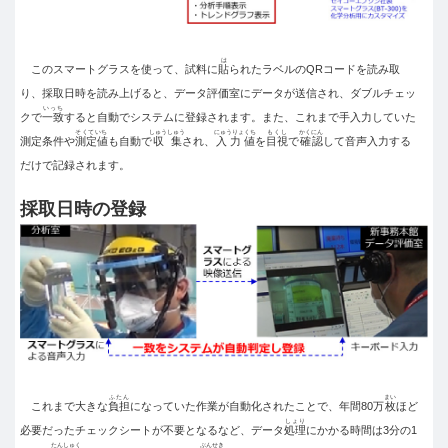
は
このスマートグラスを使って、試料に
貼
られたラベルのQRコードを読み取
り、採取日時を読み上げると、データ評価室にデータが送信され、ダブルチェッ
いっち
クで
一致
すると自動でシステムに登録されます。また、これまで手入力していた
そくていち
しゅうしゅう
にゅうりょくち
もくし
かくにん
測定条件や
測定値
も自動で
収集
され、
入力値
を
目視
で
確認
して音声入力する
だけで記録されます。
採取日時の登録
ふたん
まい
これまで大きな
負担
になっていた作業が自動化されたことで、年間80万
枚
ほど
しょり
必要だったチェックシートが不要となるなど、データ
処理
にかかる時間は3分の1
たんしゅく
ぶんせき