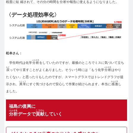
程度に
短縮
されて、その分の時間を
分析
や報告に使えるようになりました。
〈データ処理効率化〉
松本さん：
ぶんせき
学生時代は化学
分析
をしていたのですが、最後のところでミスに気づいて立ち
もど
ぶんせき
戻
ってやり直すことがよくありました。そういう時には「もう化学
分析
はやり
たくない」と思ったりもしたのですが、スマートグラスではトレンドグラフが提
いじょう
かんげき
示され、
異常
にすぐ気づけるので安心して作業が続けられます。本当に
感激
し
ました。
福島の復興に
ぶんせき
こうけん
分析
データで
貢献
していく