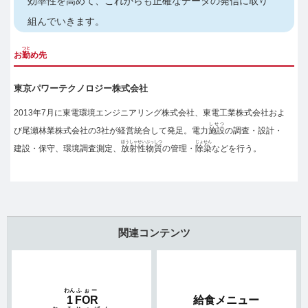
効率性を高めて、これからも正確なデータの発信に取り
組んでいきます。
つと
お
勤
め先
東京パワーテクノロジー株式会社
2013年7月に東電環境エンジニアリング株式会社、東電工業株式会社およ
しせつ
び尾瀬林業株式会社の3社が経営統合して発足。電力
施設
の調査・設計・
ほうしゃせい
ぶっしつ
じょせん
建設・保守、環境調査測定、
放射性
物質
の管理・
除染
などを行う。
関連コンテンツ
わん
ふぉー
1
FOR
給食メニュー