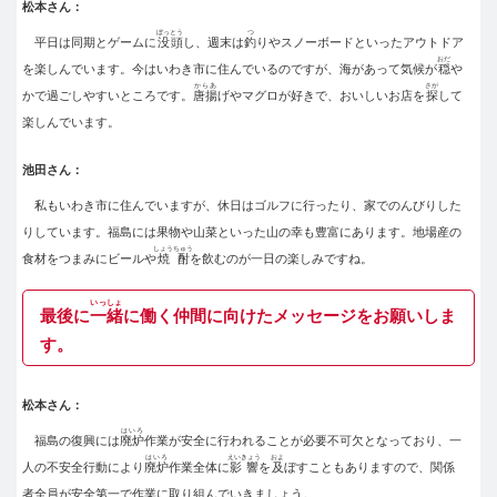
松本さん：
ぼっとう
つ
平日は同期とゲームに
没頭
し、週末は
釣
りやスノーボードといったアウトドア
おだ
を楽しんでいます。今はいわき市に住んでいるのですが、海があって気候が
穏
や
からあ
さが
かで過ごしやすいところです。
唐揚
げやマグロが好きで、おいしいお店を
探
して
楽しんでいます。
池田さん：
私もいわき市に住んでいますが、休日はゴルフに行ったり、家でのんびりした
りしています。福島には果物や山菜といった山の幸も豊富にあります。地場産の
しょうちゅう
食材をつまみにビールや
焼酎
を飲むのが一日の楽しみですね。
いっしょ
最後に
一緒
に働く仲間に向けたメッセージをお願いしま
す。
松本さん：
はいろ
福島の復興には
廃炉
作業が安全に行われることが必要不可欠となっており、一
はいろ
えいきょう
およ
人の不安全行動により
廃炉
作業全体に
影響
を
及
ぼすこともありますので、関係
者全員が安全第一で作業に取り組んでいきましょう。