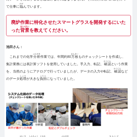
のぞ
て仕事に
臨
んでいます。
廃炉作業に特化させたスマートグラスを開発するにいた
はいけい
った
背景
を教えてください。
池田さん：
ぶんせき
まんまい
これまでの化学
分析
作業では、年間約80
万枚
ものチェックシートを作成し、
かくにん
集計業務には表計算ソフトを使用していました。手入力、転記、
確認
という作業
かくにん
を、当然のようにアナログで行っていましたが、データの入力や転記、
確認
など
しょり
ふたん
のデータ
処理
が大きな
負担
になっていました。
はいろ
しんちょく
ともな
ぶんせき
なんいど