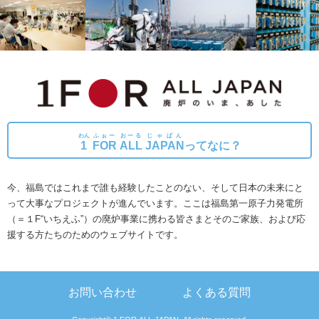
わん
ふぉー
おーる
じゃぱん
1
FOR
ALL
JAPAN
ってなに？
今、福島ではこれまで誰も経験したことのない、そして日本の未来にと
って大事なプロジェクトが進んでいます。
ここは福島第一原子力発電所
（＝１F“いちえふ”）の廃炉事業に携わる皆さまとそのご家族、および応
援する方たちのためのウェブサイトです。
お問い合わせ
よくある質問