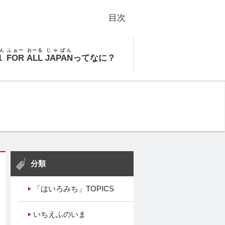
目次
ん
ふぉー
おーる
じゃぱん
1
FOR
ALL
JAPAN
ってなに？
分類
「はいろみち」TOPICS
いちえふのいま