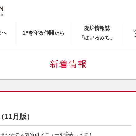
廃炉情報誌
わ
まへ
1Fを守る仲間たち
「はいろみち」
（11月版）
まからの人気No.1メニューを発表します！