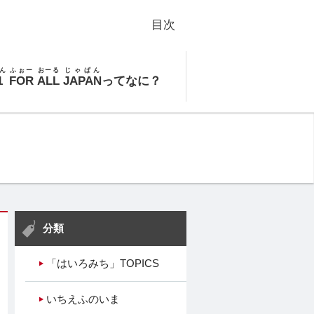
目次
ん
ふぉー
おーる
じゃぱん
1
FOR
ALL
JAPAN
ってなに？
分類
「はいろみち」TOPICS
いちえふのいま