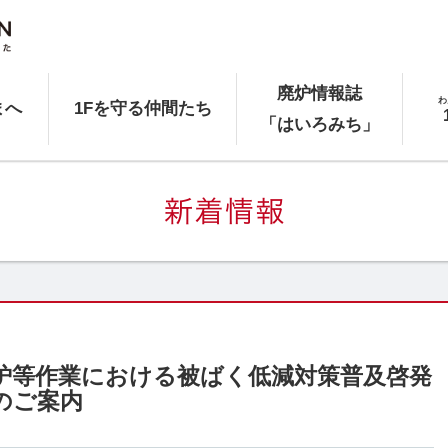
廃炉情報誌
わ
まへ
1Fを守る仲間たち
「はいろみち」
炉等作業における被ばく低減対策普及啓発
のご案内