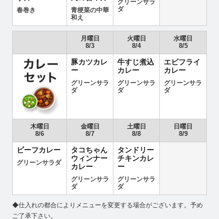
グリーンサラ
ダ
春巻き
青梗菜の中華
和え
月曜日
火曜日
水曜日
8/3
8/4
8/5
豚カツカレ
牛すじ煮込
エビフライ
ー
カレー
カレー
グリーンサラ
グリーンサラ
グリーンサラ
ダ
ダ
ダ
木曜日
金曜日
土曜日
日曜日
8/6
8/7
8/8
8/9
ビーフカレー
タコちゃん
タンドリー
ウィンナー
チキンカレ
グリーンサラダ
カレー
ー
グリーンサラ
グリーンサラ
ダ
ダ
◆仕入れの都合によりメニューを変更する場合がございます。予め
ご了承下さい。