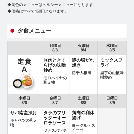
◆黄色のメニューはヘルシーメニューになります。
◆価格はすべて460円となります。
夕食メニュー
月曜日
火曜日
水曜日
8/3
8/4
8/5
豚肉ときく
鶏の塩だれ
ミックスフ
らげの味噌
焼き
ライ
炒め
切干大根煮
里芋の山椒味
噌炒め
モロヘイヤの
和え物
木曜日
金曜日
土曜日
日曜日
8/6
8/7
8/8
8/9
サバ南蛮漬け
タラのフリ
鶏肉の利休
ッターオー
揚げ
キャベツの和え
ロラソース
物
ヨーグルトス
イーツ
ツナスパソテ