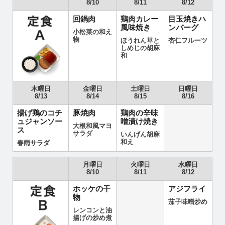
8/10
8/11
8/12
回鍋肉
鶏肉カレー
目玉焼きハ
風味焼き
ンバーグ
小松菜の和え
物
ほうれん草と
杏仁フルーツ
しめじの胡麻
和
木曜日
金曜日
土曜日
日曜日
8/13
8/14
8/15
8/16
揚げ鶏のコチ
豚焼肉
鶏肉の辛味
ュジャンソー
噌漬け焼き
大根和風マヨ
ス
サラダ
いんげん胡麻
和え
春雨サラダ
月曜日
火曜日
水曜日
8/10
8/11
8/12
ホッケの干
アジフライ
物
茄子味噌炒め
レンコンと油
揚げの炒め煮