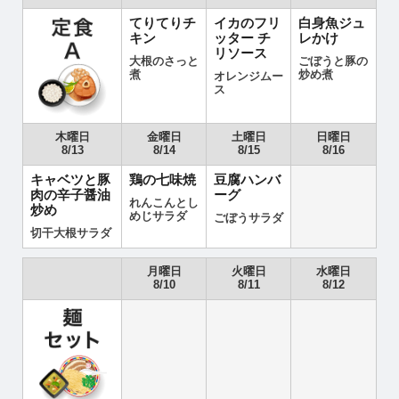
てりてりチ
イカのフリ
白身魚ジュ
キン
ッター チ
レかけ
リソース
大根のさっと
ごぼうと豚の
煮
炒め煮
オレンジムー
ス
木曜日
金曜日
土曜日
日曜日
8/13
8/14
8/15
8/16
キャベツと豚
鶏の七味焼
豆腐ハンバ
肉の辛子醤油
ーグ
れんこんとし
炒め
めじサラダ
ごぼうサラダ
切干大根サラダ
月曜日
火曜日
水曜日
8/10
8/11
8/12