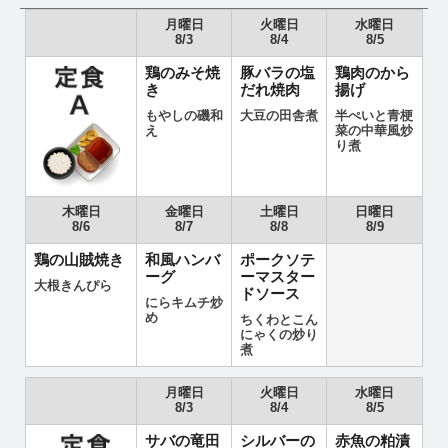
月曜日
火曜日
水曜日
8/3
8/4
8/5
鶏のみそ焼
豚バラの塩
鶏肉のから
き
だれ焼肉
揚げ
もやしの磯和
大豆の田舎煮
半ぺいと青梗
え
菜の中華風炒
り煮
木曜日
金曜日
土曜日
日曜日
8/6
8/7
8/8
8/9
鶏の山賊焼き
和風ハンバ
ポークソテ
ーグ
ーマスター
大根きんぴら
ドソース
にらキムチ炒
め
ちくわとこん
にゃくの炒り
煮
月曜日
火曜日
水曜日
8/3
8/4
8/5
サバの竜田
シルバーの
赤魚の粕漬