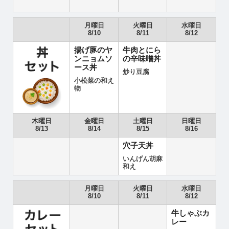
月曜日
火曜日
水曜日
8/10
8/11
8/12
揚げ豚のヤ
牛肉とにら
ンニョムソ
の辛味噌丼
ース丼
炒り豆腐
小松菜の和え
物
木曜日
金曜日
土曜日
日曜日
8/13
8/14
8/15
8/16
穴子天丼
いんげん胡麻
和え
月曜日
火曜日
水曜日
8/10
8/11
8/12
牛しゃぶカ
レー