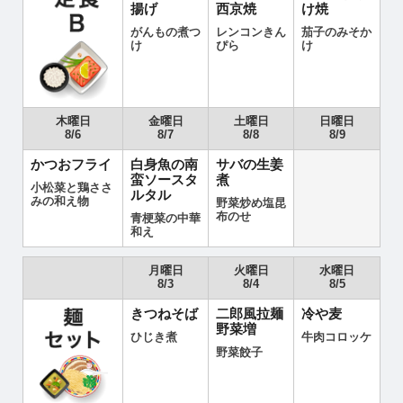
揚げ
西京焼
け焼
がんもの煮つ
レンコンきん
茄子のみそか
け
ぴら
け
木曜日
金曜日
土曜日
日曜日
8/6
8/7
8/8
8/9
かつおフライ
白身魚の南
サバの生姜
蛮ソースタ
煮
小松菜と鶏ささ
ルタル
みの和え物
野菜炒め塩昆
布のせ
青梗菜の中華
和え
月曜日
火曜日
水曜日
8/3
8/4
8/5
きつねそば
二郎風拉麺
冷や麦
野菜増
ひじき煮
牛肉コロッケ
野菜餃子