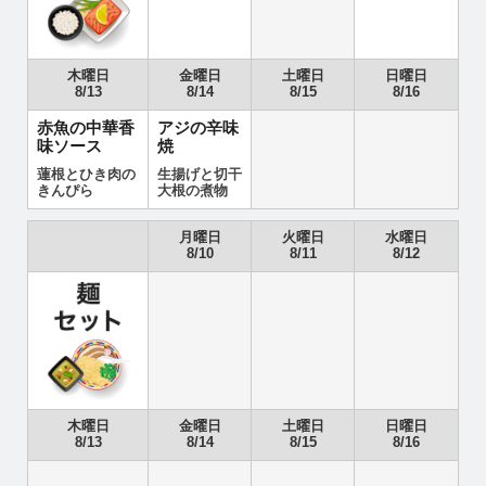
木曜日
金曜日
土曜日
日曜日
8/13
8/14
8/15
8/16
赤魚の中華香
アジの辛味
味ソース
焼
蓮根とひき肉の
生揚げと切干
きんぴら
大根の煮物
月曜日
火曜日
水曜日
8/10
8/11
8/12
木曜日
金曜日
土曜日
日曜日
8/13
8/14
8/15
8/16