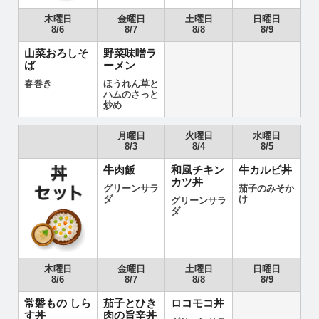
木曜日
金曜日
土曜日
日曜日
8/6
8/7
8/8
8/9
山菜おろしそ
野菜味噌ラ
ば
ーメン
春巻き
ほうれん草と
ハムのさっと
炒め
月曜日
火曜日
水曜日
8/3
8/4
8/5
牛肉飯
和風チキン
牛カルビ丼
カツ丼
グリーンサラ
茄子のみそか
ダ
け
グリーンサラ
ダ
木曜日
金曜日
土曜日
日曜日
8/6
8/7
8/8
8/9
常磐もの しら
茄子とひき
ロコモコ丼
す丼
肉の旨辛丼