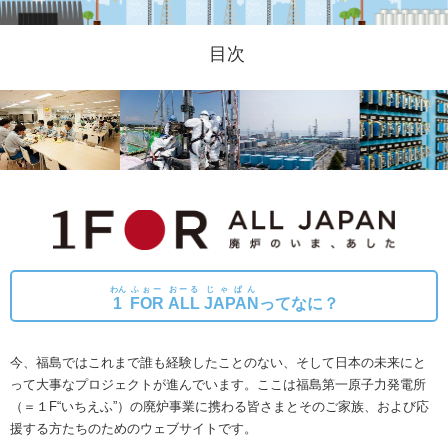
目次
わん
ふぉー
おーる
じゃぱん
1
FOR
ALL
JAPAN
ってなに？
今、福島ではこれまで誰も経験したことのない、そして日本の未来にと
って大事なプロジェクトが進んでいます。
ここは福島第一原子力発電所
（＝１F“いちえふ”）の廃炉事業に携わる皆さまとそのご家族、および応
援する方たちのためのウェブサイトです。