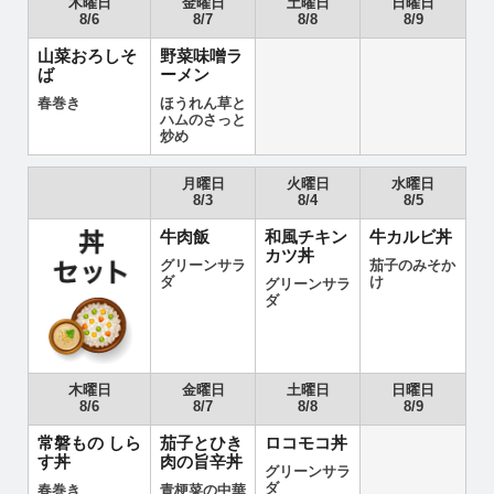
木曜日
金曜日
土曜日
日曜日
8/6
8/7
8/8
8/9
山菜おろしそ
野菜味噌ラ
ば
ーメン
春巻き
ほうれん草と
ハムのさっと
炒め
月曜日
火曜日
水曜日
8/3
8/4
8/5
牛肉飯
和風チキン
牛カルビ丼
カツ丼
グリーンサラ
茄子のみそか
ダ
け
グリーンサラ
ダ
木曜日
金曜日
土曜日
日曜日
8/6
8/7
8/8
8/9
常磐もの しら
茄子とひき
ロコモコ丼
す丼
肉の旨辛丼
グリーンサラ
ダ
春巻き
青梗菜の中華