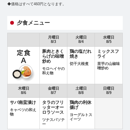
◆価格はすべて460円となります。
夕食メニュー
月曜日
火曜日
水曜日
8/3
8/4
8/5
豚肉ときく
鶏の塩だれ
ミックスフ
らげの味噌
焼き
ライ
炒め
切干大根煮
里芋の山椒味
噌炒め
モロヘイヤの
和え物
木曜日
金曜日
土曜日
日曜日
8/6
8/7
8/8
8/9
サバ南蛮漬け
タラのフリ
鶏肉の利休
ッターオー
揚げ
キャベツの和え
ロラソース
物
ヨーグルトス
イーツ
ツナスパソテ
ー