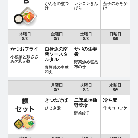
がんもの煮つ
レンコンきん
茄子のみそか
け
ぴら
け
木曜日
金曜日
土曜日
日曜日
8/6
8/7
8/8
8/9
かつおフライ
白身魚の南
サバの生姜
蛮ソースタ
煮
小松菜と鶏ささ
ルタル
みの和え物
野菜炒め塩昆
布のせ
青梗菜の中華
和え
月曜日
火曜日
水曜日
8/3
8/4
8/5
きつねそば
二郎風拉麺
冷や麦
野菜増
ひじき煮
牛肉コロッケ
野菜餃子