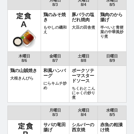
月曜日
火曜日
水曜日
8/3
8/4
8/5
鶏のみそ焼
豚バラの塩
鶏肉のから
き
だれ焼肉
揚げ
もやしの磯和
大豆の田舎煮
半ぺいと青梗
え
菜の中華風炒
り煮
木曜日
金曜日
土曜日
日曜日
8/6
8/7
8/8
8/9
鶏の山賊焼き
和風ハンバ
ポークソテ
ーグ
ーマスター
大根きんぴら
ドソース
にらキムチ炒
め
ちくわとこん
にゃくの炒り
煮
月曜日
火曜日
水曜日
8/3
8/4
8/5
サバの竜田
シルバーの
赤魚の粕漬
揚げ
西京焼
け焼