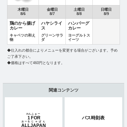
木曜日
金曜日
土曜日
日曜日
8/6
8/7
8/8
8/9
鶏のから揚げ
ハヤシライ
ハンバーグ
カレー
ス
カレー
キャベツの和え
グリーンサラ
ヨーグルトス
物
ダ
イーツ
◆仕入れの都合によりメニューを変更する場合がございます。予め
ご了承下さい。
◆価格はすべて460円となります。
関連コンテンツ
わん
ふぉー
1
FOR
バス時刻表
おーる
じゃぱん
ALL
JAPAN