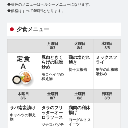
◆黄色のメニューはヘルシーメニューになります。
◆価格はすべて460円となります。
夕食メニュー
月曜日
火曜日
水曜日
8/3
8/4
8/5
豚肉ときく
鶏の塩だれ
ミックスフ
らげの味噌
焼き
ライ
炒め
切干大根煮
里芋の山椒味
噌炒め
モロヘイヤの
和え物
木曜日
金曜日
土曜日
日曜日
8/6
8/7
8/8
8/9
サバ南蛮漬け
タラのフリ
鶏肉の利休
ッターオー
揚げ
キャベツの和え
ロラソース
物
ヨーグルトス
イーツ
ツナスパソテ