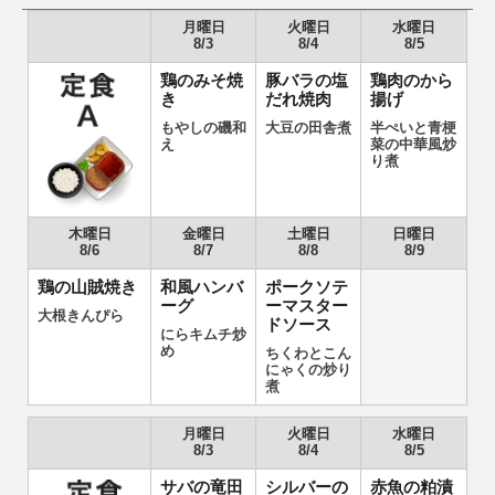
月曜日
火曜日
水曜日
8/3
8/4
8/5
鶏のみそ焼
豚バラの塩
鶏肉のから
き
だれ焼肉
揚げ
もやしの磯和
大豆の田舎煮
半ぺいと青梗
え
菜の中華風炒
り煮
木曜日
金曜日
土曜日
日曜日
8/6
8/7
8/8
8/9
鶏の山賊焼き
和風ハンバ
ポークソテ
ーグ
ーマスター
大根きんぴら
ドソース
にらキムチ炒
め
ちくわとこん
にゃくの炒り
煮
月曜日
火曜日
水曜日
8/3
8/4
8/5
サバの竜田
シルバーの
赤魚の粕漬