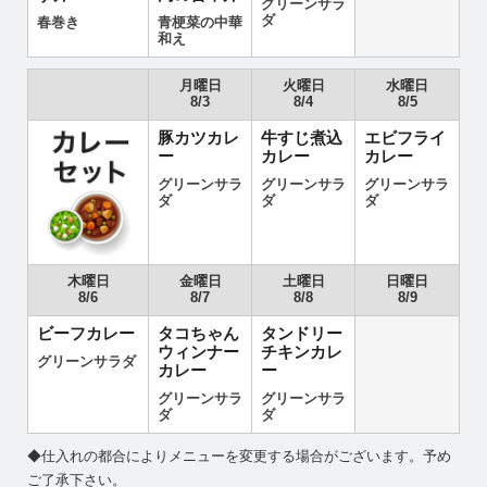
グリーンサラ
ダ
春巻き
青梗菜の中華
和え
月曜日
火曜日
水曜日
8/3
8/4
8/5
豚カツカレ
牛すじ煮込
エビフライ
ー
カレー
カレー
グリーンサラ
グリーンサラ
グリーンサラ
ダ
ダ
ダ
木曜日
金曜日
土曜日
日曜日
8/6
8/7
8/8
8/9
ビーフカレー
タコちゃん
タンドリー
ウィンナー
チキンカレ
グリーンサラダ
カレー
ー
グリーンサラ
グリーンサラ
ダ
ダ
◆仕入れの都合によりメニューを変更する場合がございます。予め
ご了承下さい。