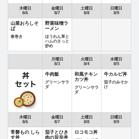
木曜日
金曜日
土曜日
日曜日
8/6
8/7
8/8
8/9
山菜おろしそ
野菜味噌ラ
ば
ーメン
春巻き
ほうれん草と
ハムのさっと
炒め
月曜日
火曜日
水曜日
8/3
8/4
8/5
牛肉飯
和風チキン
牛カルビ丼
カツ丼
グリーンサラ
茄子のみそか
ダ
け
グリーンサラ
ダ
木曜日
金曜日
土曜日
日曜日
8/6
8/7
8/8
8/9
常磐もの しら
茄子とひき
ロコモコ丼
す丼
肉の旨辛丼