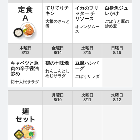
てりてりチ
イカのフリ
白身魚ジュ
キン
ッター チ
レかけ
リソース
大根のさっと
ごぼうと豚の
煮
炒め煮
オレンジムー
ス
木曜日
金曜日
土曜日
日曜日
8/13
8/14
8/15
8/16
キャベツと豚
鶏の七味焼
豆腐ハンバ
肉の辛子醤油
ーグ
れんこんとし
炒め
めじサラダ
ごぼうサラダ
切干大根サラダ
月曜日
火曜日
水曜日
8/10
8/11
8/12