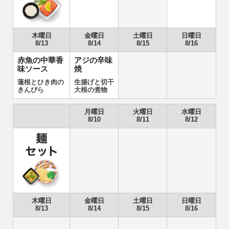
木曜日
金曜日
土曜日
日曜日
8/13
8/14
8/15
8/16
赤魚の中華香
アジの辛味
味ソース
焼
蓮根とひき肉の
生揚げと切干
きんぴら
大根の煮物
月曜日
火曜日
水曜日
8/10
8/11
8/12
木曜日
金曜日
土曜日
日曜日
8/13
8/14
8/15
8/16