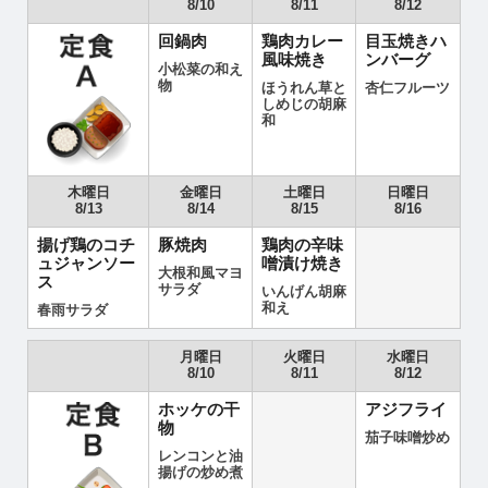
8/10
8/11
8/12
回鍋肉
鶏肉カレー
目玉焼きハ
風味焼き
ンバーグ
小松菜の和え
物
ほうれん草と
杏仁フルーツ
しめじの胡麻
和
木曜日
金曜日
土曜日
日曜日
8/13
8/14
8/15
8/16
揚げ鶏のコチ
豚焼肉
鶏肉の辛味
ュジャンソー
噌漬け焼き
大根和風マヨ
ス
サラダ
いんげん胡麻
和え
春雨サラダ
月曜日
火曜日
水曜日
8/10
8/11
8/12
ホッケの干
アジフライ
物
茄子味噌炒め
レンコンと油
揚げの炒め煮