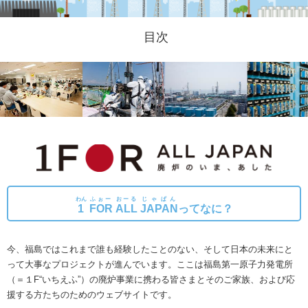
目次
わん
ふぉー
おーる
じゃぱん
1
FOR
ALL
JAPAN
ってなに？
今、福島ではこれまで誰も経験したことのない、そして日本の未来にと
って大事なプロジェクトが進んでいます。
ここは福島第一原子力発電所
（＝１F“いちえふ”）の廃炉事業に携わる皆さまとそのご家族、および応
援する方たちのためのウェブサイトです。