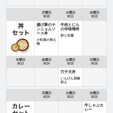
月曜日
火曜日
水曜日
8/10
8/11
8/12
揚げ豚のヤ
牛肉とにら
ンニョムソ
の辛味噌丼
ース丼
炒り豆腐
小松菜の和え
物
木曜日
金曜日
土曜日
日曜日
8/13
8/14
8/15
8/16
穴子天丼
いんげん胡麻
和え
月曜日
火曜日
水曜日
8/10
8/11
8/12
牛しゃぶカ
レー