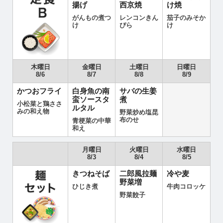
揚げ
西京焼
け焼
がんもの煮つ
レンコンきん
茄子のみそか
け
ぴら
け
木曜日
金曜日
土曜日
日曜日
8/6
8/7
8/8
8/9
かつおフライ
白身魚の南
サバの生姜
蛮ソースタ
煮
小松菜と鶏ささ
ルタル
みの和え物
野菜炒め塩昆
布のせ
青梗菜の中華
和え
月曜日
火曜日
水曜日
8/3
8/4
8/5
きつねそば
二郎風拉麺
冷や麦
野菜増
ひじき煮
牛肉コロッケ
野菜餃子