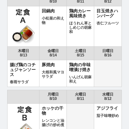
8/10
8/11
8/12
回鍋肉
鶏肉カレー
目玉焼きハ
風味焼き
ンバーグ
小松菜の和え
物
ほうれん草と
杏仁フルーツ
しめじの胡麻
和
木曜日
金曜日
土曜日
日曜日
8/13
8/14
8/15
8/16
揚げ鶏のコチ
豚焼肉
鶏肉の辛味
ュジャンソー
噌漬け焼き
大根和風マヨ
ス
サラダ
いんげん胡麻
和え
春雨サラダ
月曜日
火曜日
水曜日
8/10
8/11
8/12
ホッケの干
アジフライ
物
茄子味噌炒め
レンコンと油
揚げの炒め煮