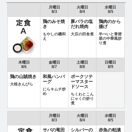
月曜日
火曜日
水曜日
8/3
8/4
8/5
鶏のみそ焼
豚バラの塩
鶏肉のから
き
だれ焼肉
揚げ
もやしの磯和
大豆の田舎煮
半ぺいと青梗
え
菜の中華風炒
り煮
木曜日
金曜日
土曜日
日曜日
8/6
8/7
8/8
8/9
鶏の山賊焼き
和風ハンバ
ポークソテ
ーグ
ーマスター
大根きんぴら
ドソース
にらキムチ炒
め
ちくわとこん
にゃくの炒り
煮
月曜日
火曜日
水曜日
8/3
8/4
8/5
サバの竜田
シルバーの
赤魚の粕漬