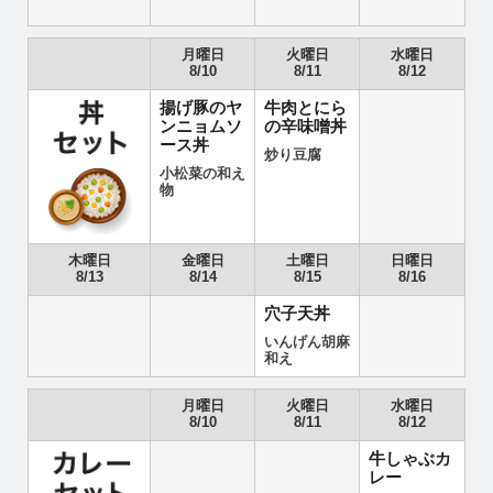
月曜日
火曜日
水曜日
8/10
8/11
8/12
揚げ豚のヤ
牛肉とにら
ンニョムソ
の辛味噌丼
ース丼
炒り豆腐
小松菜の和え
物
木曜日
金曜日
土曜日
日曜日
8/13
8/14
8/15
8/16
穴子天丼
いんげん胡麻
和え
月曜日
火曜日
水曜日
8/10
8/11
8/12
牛しゃぶカ
レー