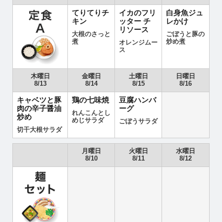
てりてりチ
イカのフリ
白身魚ジュ
キン
ッター チ
レかけ
リソース
大根のさっと
ごぼうと豚の
煮
炒め煮
オレンジムー
ス
木曜日
金曜日
土曜日
日曜日
8/13
8/14
8/15
8/16
キャベツと豚
鶏の七味焼
豆腐ハンバ
肉の辛子醤油
ーグ
れんこんとし
炒め
めじサラダ
ごぼうサラダ
切干大根サラダ
月曜日
火曜日
水曜日
8/10
8/11
8/12