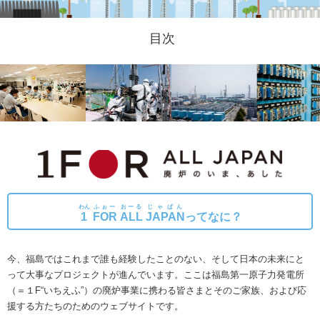
目次
わん
ふぉー
おーる
じゃぱん
1
FOR
ALL
JAPAN
ってなに？
今、福島ではこれまで誰も経験したことのない、そして日本の未来にと
って大事なプロジェクトが進んでいます。
ここは福島第一原子力発電所
（＝１F“いちえふ”）の廃炉事業に携わる皆さまとそのご家族、および応
援する方たちのためのウェブサイトです。