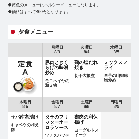
◆黄色のメニューはヘルシーメニューになります。
◆価格はすべて460円となります。
夕食メニュー
月曜日
火曜日
水曜日
8/3
8/4
8/5
豚肉ときく
鶏の塩だれ
ミックスフ
らげの味噌
焼き
ライ
炒め
切干大根煮
里芋の山椒味
噌炒め
モロヘイヤの
和え物
木曜日
金曜日
土曜日
日曜日
8/6
8/7
8/8
8/9
サバ南蛮漬け
タラのフリ
鶏肉の利休
ッターオー
揚げ
キャベツの和え
ロラソース
物
ヨーグルトス
イーツ
ツナスパソテ