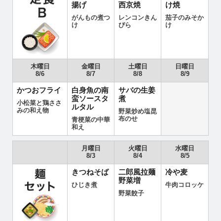
揚げ
西京焼
け焼
がんもの煮つ
レンコンきん
茄子のみそか
け
ぴら
け
木曜日
金曜日
土曜日
日曜日
8/6
8/7
8/8
8/9
かつおフライ
白身魚の南
サバの生姜
蛮ソースタ
煮
小松菜と鶏ささ
ルタル
みの和え物
野菜炒め塩昆
布のせ
青梗菜の中華
和え
月曜日
火曜日
水曜日
8/3
8/4
8/5
きつねそば
二郎風拉麺
冷や麦
野菜増
ひじき煮
牛肉コロッケ
野菜餃子