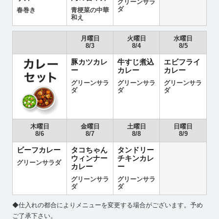
グリーンサラ
ダ
春巻き
青梗菜の中華
和え
月曜日
火曜日
水曜日
8/3
8/4
8/5
豚カツカレ
牛すじ煮込
エビフライ
ー
カレー
カレー
グリーンサラ
グリーンサラ
グリーンサラ
ダ
ダ
ダ
木曜日
金曜日
土曜日
日曜日
8/6
8/7
8/8
8/9
ビーフカレー
タコちゃん
タンドリー
ウィンナー
チキンカレ
グリーンサラダ
カレー
ー
グリーンサラ
グリーンサラ
ダ
ダ
◆仕入れの都合によりメニューを変更する場合がございます。予め
ご了承下さい。