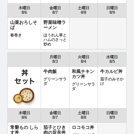
木曜日
金曜日
土曜日
日曜日
8/6
8/7
8/8
8/9
山菜おろしそ
野菜味噌ラ
ば
ーメン
春巻き
ほうれん草と
ハムのさっと
炒め
月曜日
火曜日
水曜日
8/3
8/4
8/5
牛肉飯
和風チキン
牛カルビ丼
カツ丼
グリーンサラ
茄子のみそか
ダ
け
グリーンサラ
ダ
木曜日
金曜日
土曜日
日曜日
8/6
8/7
8/8
8/9
常磐もの しら
茄子とひき
ロコモコ丼
す丼
肉の旨辛丼