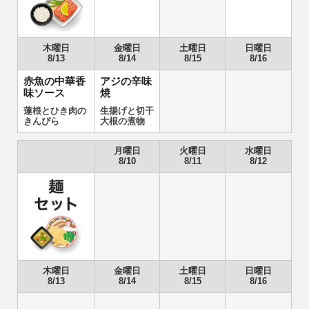
木曜日
金曜日
土曜日
日曜日
8/13
8/14
8/15
8/16
赤魚の中華香
アジの辛味
味ソース
焼
蓮根とひき肉の
生揚げと切干
きんぴら
大根の煮物
月曜日
火曜日
水曜日
8/10
8/11
8/12
木曜日
金曜日
土曜日
日曜日
8/13
8/14
8/15
8/16