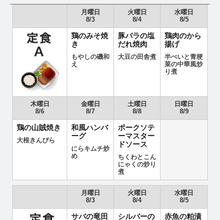
月曜日
火曜日
水曜日
8/3
8/4
8/5
鶏のみそ焼
豚バラの塩
鶏肉のから
き
だれ焼肉
揚げ
もやしの磯和
大豆の田舎煮
半ぺいと青梗
え
菜の中華風炒
り煮
木曜日
金曜日
土曜日
日曜日
8/6
8/7
8/8
8/9
鶏の山賊焼き
和風ハンバ
ポークソテ
ーグ
ーマスター
大根きんぴら
ドソース
にらキムチ炒
め
ちくわとこん
にゃくの炒り
煮
月曜日
火曜日
水曜日
8/3
8/4
8/5
サバの竜田
シルバーの
赤魚の粕漬