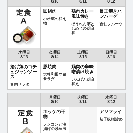
8/10
8/11
8/12
回鍋肉
鶏肉カレー
目玉焼きハ
風味焼き
ンバーグ
小松菜の和え
物
ほうれん草と
杏仁フルーツ
しめじの胡麻
和
木曜日
金曜日
土曜日
日曜日
8/13
8/14
8/15
8/16
揚げ鶏のコチ
豚焼肉
鶏肉の辛味
ュジャンソー
噌漬け焼き
大根和風マヨ
ス
サラダ
いんげん胡麻
和え
春雨サラダ
月曜日
火曜日
水曜日
8/10
8/11
8/12
ホッケの干
アジフライ
物
茄子味噌炒め
レンコンと油
揚げの炒め煮