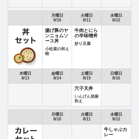
月曜日
火曜日
水曜日
8/10
8/11
8/12
揚げ豚のヤ
牛肉とにら
ンニョムソ
の辛味噌丼
ース丼
炒り豆腐
小松菜の和え
物
木曜日
金曜日
土曜日
日曜日
8/13
8/14
8/15
8/16
穴子天丼
いんげん胡麻
和え
月曜日
火曜日
水曜日
8/10
8/11
8/12
牛しゃぶカ
レー