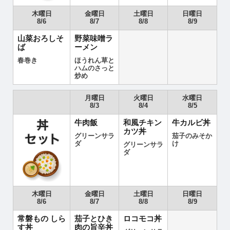
木曜日
金曜日
土曜日
日曜日
8/6
8/7
8/8
8/9
山菜おろしそ
野菜味噌ラ
ば
ーメン
春巻き
ほうれん草と
ハムのさっと
炒め
月曜日
火曜日
水曜日
8/3
8/4
8/5
牛肉飯
和風チキン
牛カルビ丼
カツ丼
グリーンサラ
茄子のみそか
ダ
け
グリーンサラ
ダ
木曜日
金曜日
土曜日
日曜日
8/6
8/7
8/8
8/9
常磐もの しら
茄子とひき
ロコモコ丼
す丼
肉の旨辛丼