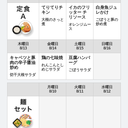
てりてりチ
イカのフリ
白身魚ジュ
キン
ッター チ
レかけ
リソース
大根のさっと
ごぼうと豚の
煮
炒め煮
オレンジムー
ス
木曜日
金曜日
土曜日
日曜日
8/13
8/14
8/15
8/16
キャベツと豚
鶏の七味焼
豆腐ハンバ
肉の辛子醤油
ーグ
れんこんとし
炒め
めじサラダ
ごぼうサラダ
切干大根サラダ
月曜日
火曜日
水曜日
8/10
8/11
8/12