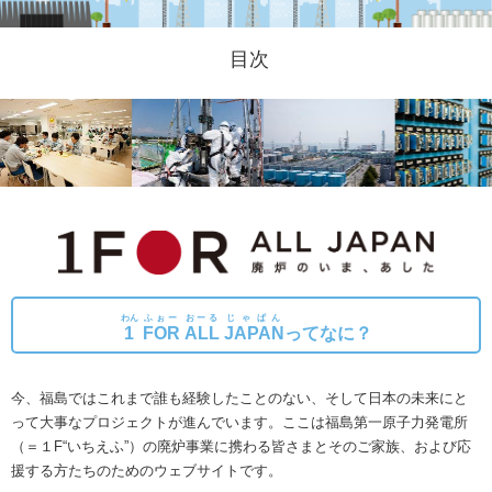
目次
わん
ふぉー
おーる
じゃぱん
1
FOR
ALL
JAPAN
ってなに？
今、福島ではこれまで誰も経験したことのない、そして日本の未来にと
って大事なプロジェクトが進んでいます。
ここは福島第一原子力発電所
（＝１F“いちえふ”）の廃炉事業に携わる皆さまとそのご家族、および応
援する方たちのためのウェブサイトです。