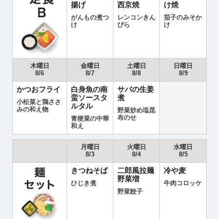
揚げ
西京焼
け焼
がんもの煮つ
レンコンきん
茄子のみそか
け
ぴら
け
木曜日
金曜日
土曜日
日曜日
8/6
8/7
8/8
8/9
かつおフライ
白身魚の南
サバの生姜
蛮ソースタ
煮
小松菜と鶏ささ
ルタル
みの和え物
野菜炒め塩昆
布のせ
青梗菜の中華
和え
月曜日
火曜日
水曜日
8/3
8/4
8/5
きつねそば
二郎風拉麺
冷や麦
野菜増
ひじき煮
牛肉コロッケ
野菜餃子