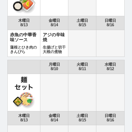
木曜日
金曜日
土曜日
日曜日
8/13
8/14
8/15
8/16
赤魚の中華香
アジの辛味
味ソース
焼
蓮根とひき肉の
生揚げと切干
きんぴら
大根の煮物
月曜日
火曜日
水曜日
8/10
8/11
8/12
木曜日
金曜日
土曜日
日曜日
8/13
8/14
8/15
8/16