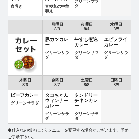
グリーンサラ
ダ
春巻き
青梗菜の中華
和え
月曜日
火曜日
水曜日
8/3
8/4
8/5
豚カツカレ
牛すじ煮込
エビフライ
ー
カレー
カレー
グリーンサラ
グリーンサラ
グリーンサラ
ダ
ダ
ダ
木曜日
金曜日
土曜日
日曜日
8/6
8/7
8/8
8/9
ビーフカレー
タコちゃん
タンドリー
ウィンナー
チキンカレ
グリーンサラダ
カレー
ー
グリーンサラ
グリーンサラ
ダ
ダ
◆仕入れの都合によりメニューを変更する場合がございます。予め
ご了承下さい。