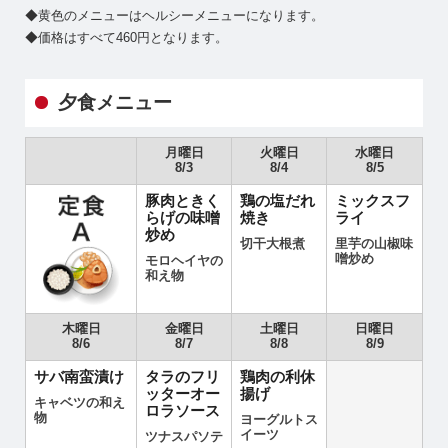
◆黄色のメニューはヘルシーメニューになります。
◆価格はすべて460円となります。
夕食メニュー
月曜日
火曜日
水曜日
8/3
8/4
8/5
豚肉ときく
鶏の塩だれ
ミックスフ
らげの味噌
焼き
ライ
炒め
切干大根煮
里芋の山椒味
噌炒め
モロヘイヤの
和え物
木曜日
金曜日
土曜日
日曜日
8/6
8/7
8/8
8/9
サバ南蛮漬け
タラのフリ
鶏肉の利休
ッターオー
揚げ
キャベツの和え
ロラソース
物
ヨーグルトス
イーツ
ツナスパソテ