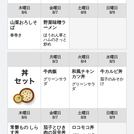
木曜日
金曜日
土曜日
日曜日
8/6
8/7
8/8
8/9
山菜おろしそ
野菜味噌ラ
ば
ーメン
春巻き
ほうれん草と
ハムのさっと
炒め
月曜日
火曜日
水曜日
8/3
8/4
8/5
牛肉飯
和風チキン
牛カルビ丼
カツ丼
グリーンサラ
茄子のみそか
ダ
け
グリーンサラ
ダ
木曜日
金曜日
土曜日
日曜日
8/6
8/7
8/8
8/9
常磐もの しら
茄子とひき
ロコモコ丼
す丼
肉の旨辛丼