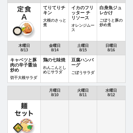
てりてりチ
イカのフリ
白身魚ジュ
キン
ッター チ
レかけ
リソース
大根のさっと
ごぼうと豚の
煮
炒め煮
オレンジムー
ス
木曜日
金曜日
土曜日
日曜日
8/13
8/14
8/15
8/16
キャベツと豚
鶏の七味焼
豆腐ハンバ
肉の辛子醤油
ーグ
れんこんとし
炒め
めじサラダ
ごぼうサラダ
切干大根サラダ
月曜日
火曜日
水曜日
8/10
8/11
8/12