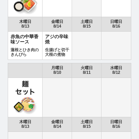
木曜日
金曜日
土曜日
日曜日
8/13
8/14
8/15
8/16
赤魚の中華香
アジの辛味
味ソース
焼
蓮根とひき肉の
生揚げと切干
きんぴら
大根の煮物
月曜日
火曜日
水曜日
8/10
8/11
8/12
木曜日
金曜日
土曜日
日曜日
8/13
8/14
8/15
8/16