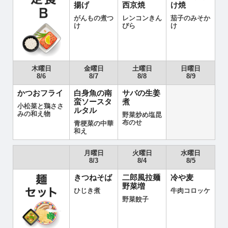
揚げ
西京焼
け焼
がんもの煮つ
レンコンきん
茄子のみそか
け
ぴら
け
木曜日
金曜日
土曜日
日曜日
8/6
8/7
8/8
8/9
かつおフライ
白身魚の南
サバの生姜
蛮ソースタ
煮
小松菜と鶏ささ
ルタル
みの和え物
野菜炒め塩昆
布のせ
青梗菜の中華
和え
月曜日
火曜日
水曜日
8/3
8/4
8/5
きつねそば
二郎風拉麺
冷や麦
野菜増
ひじき煮
牛肉コロッケ
野菜餃子