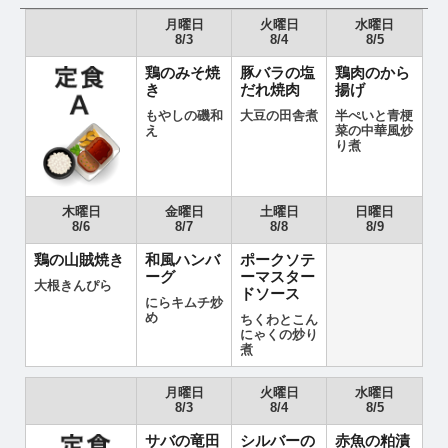
月曜日
火曜日
水曜日
8/3
8/4
8/5
鶏のみそ焼
豚バラの塩
鶏肉のから
き
だれ焼肉
揚げ
もやしの磯和
大豆の田舎煮
半ぺいと青梗
え
菜の中華風炒
り煮
木曜日
金曜日
土曜日
日曜日
8/6
8/7
8/8
8/9
鶏の山賊焼き
和風ハンバ
ポークソテ
ーグ
ーマスター
大根きんぴら
ドソース
にらキムチ炒
め
ちくわとこん
にゃくの炒り
煮
月曜日
火曜日
水曜日
8/3
8/4
8/5
サバの竜田
シルバーの
赤魚の粕漬