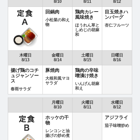
8/10
8/11
8/12
回鍋肉
鶏肉カレー
目玉焼きハ
風味焼き
ンバーグ
小松菜の和え
物
ほうれん草と
杏仁フルーツ
しめじの胡麻
和
木曜日
金曜日
土曜日
日曜日
8/13
8/14
8/15
8/16
揚げ鶏のコチ
豚焼肉
鶏肉の辛味
ュジャンソー
噌漬け焼き
大根和風マヨ
ス
サラダ
いんげん胡麻
和え
春雨サラダ
月曜日
火曜日
水曜日
8/10
8/11
8/12
ホッケの干
アジフライ
物
茄子味噌炒め
レンコンと油
揚げの炒め煮