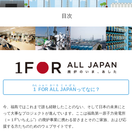
目次
わん
ふぉー
おーる
じゃぱん
1
FOR
ALL
JAPAN
ってなに？
今、福島ではこれまで誰も経験したことのない、そして日本の未来にと
って大事なプロジェクトが進んでいます。
ここは福島第一原子力発電所
（＝１F“いちえふ”）の廃炉事業に携わる皆さまとそのご家族、および応
援する方たちのためのウェブサイトです。