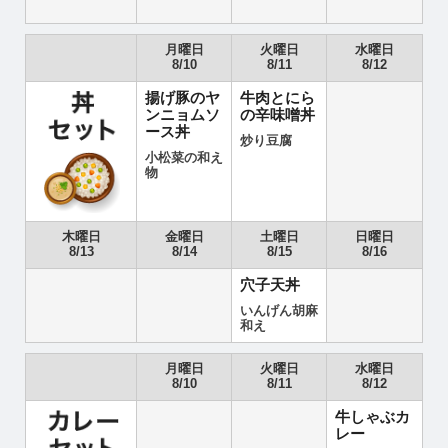
月曜日
火曜日
水曜日
8/10
8/11
8/12
揚げ豚のヤ
牛肉とにら
ンニョムソ
の辛味噌丼
ース丼
炒り豆腐
小松菜の和え
物
木曜日
金曜日
土曜日
日曜日
8/13
8/14
8/15
8/16
穴子天丼
いんげん胡麻
和え
月曜日
火曜日
水曜日
8/10
8/11
8/12
牛しゃぶカ
レー