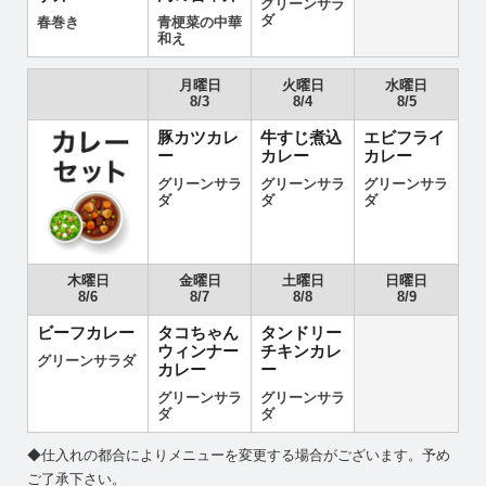
グリーンサラ
ダ
春巻き
青梗菜の中華
和え
月曜日
火曜日
水曜日
8/3
8/4
8/5
豚カツカレ
牛すじ煮込
エビフライ
ー
カレー
カレー
グリーンサラ
グリーンサラ
グリーンサラ
ダ
ダ
ダ
木曜日
金曜日
土曜日
日曜日
8/6
8/7
8/8
8/9
ビーフカレー
タコちゃん
タンドリー
ウィンナー
チキンカレ
グリーンサラダ
カレー
ー
グリーンサラ
グリーンサラ
ダ
ダ
◆仕入れの都合によりメニューを変更する場合がございます。予め
ご了承下さい。