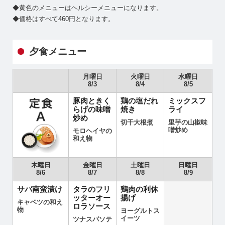
◆黄色のメニューはヘルシーメニューになります。
◆価格はすべて460円となります。
夕食メニュー
月曜日
火曜日
水曜日
8/3
8/4
8/5
豚肉ときく
鶏の塩だれ
ミックスフ
らげの味噌
焼き
ライ
炒め
切干大根煮
里芋の山椒味
噌炒め
モロヘイヤの
和え物
木曜日
金曜日
土曜日
日曜日
8/6
8/7
8/8
8/9
サバ南蛮漬け
タラのフリ
鶏肉の利休
ッターオー
揚げ
キャベツの和え
ロラソース
物
ヨーグルトス
イーツ
ツナスパソテ