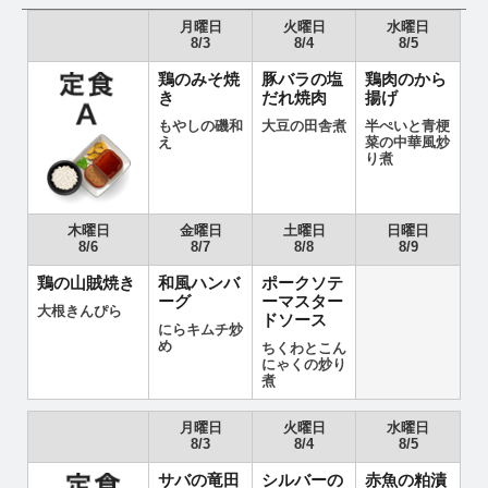
月曜日
火曜日
水曜日
8/3
8/4
8/5
鶏のみそ焼
豚バラの塩
鶏肉のから
き
だれ焼肉
揚げ
もやしの磯和
大豆の田舎煮
半ぺいと青梗
え
菜の中華風炒
り煮
木曜日
金曜日
土曜日
日曜日
8/6
8/7
8/8
8/9
鶏の山賊焼き
和風ハンバ
ポークソテ
ーグ
ーマスター
大根きんぴら
ドソース
にらキムチ炒
め
ちくわとこん
にゃくの炒り
煮
月曜日
火曜日
水曜日
8/3
8/4
8/5
サバの竜田
シルバーの
赤魚の粕漬