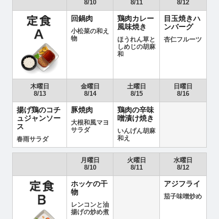
8/10
8/11
8/12
回鍋肉
鶏肉カレー
目玉焼きハ
風味焼き
ンバーグ
小松菜の和え
物
ほうれん草と
杏仁フルーツ
しめじの胡麻
和
木曜日
金曜日
土曜日
日曜日
8/13
8/14
8/15
8/16
揚げ鶏のコチ
豚焼肉
鶏肉の辛味
ュジャンソー
噌漬け焼き
大根和風マヨ
ス
サラダ
いんげん胡麻
和え
春雨サラダ
月曜日
火曜日
水曜日
8/10
8/11
8/12
ホッケの干
アジフライ
物
茄子味噌炒め
レンコンと油
揚げの炒め煮