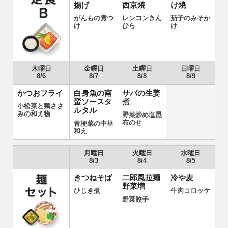
揚げ
西京焼
け焼
がんもの煮つ
レンコンきん
茄子のみそか
け
ぴら
け
木曜日
金曜日
土曜日
日曜日
8/6
8/7
8/8
8/9
かつおフライ
白身魚の南
サバの生姜
蛮ソースタ
煮
小松菜と鶏ささ
ルタル
みの和え物
野菜炒め塩昆
布のせ
青梗菜の中華
和え
月曜日
火曜日
水曜日
8/3
8/4
8/5
きつねそば
二郎風拉麺
冷や麦
野菜増
ひじき煮
牛肉コロッケ
野菜餃子