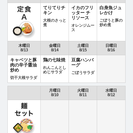
てりてりチ
イカのフリ
白身魚ジュ
キン
ッター チ
レかけ
リソース
大根のさっと
ごぼうと豚の
煮
炒め煮
オレンジムー
ス
木曜日
金曜日
土曜日
日曜日
8/13
8/14
8/15
8/16
キャベツと豚
鶏の七味焼
豆腐ハンバ
肉の辛子醤油
ーグ
れんこんとし
炒め
めじサラダ
ごぼうサラダ
切干大根サラダ
月曜日
火曜日
水曜日
8/10
8/11
8/12