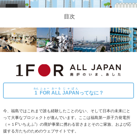
目次
わん
ふぉー
おーる
じゃぱん
1
FOR
ALL
JAPAN
ってなに？
今、福島ではこれまで誰も経験したことのない、そして日本の未来にと
って大事なプロジェクトが進んでいます。
ここは福島第一原子力発電所
（＝１F“いちえふ”）の廃炉事業に携わる皆さまとそのご家族、および応
援する方たちのためのウェブサイトです。