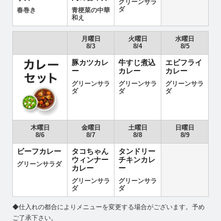
グリーンサラ
ダ
春巻き
青梗菜の中華
和え
月曜日
火曜日
水曜日
8/3
8/4
8/5
豚カツカレ
牛すじ煮込
エビフライ
ー
カレー
カレー
グリーンサラ
グリーンサラ
グリーンサラ
ダ
ダ
ダ
木曜日
金曜日
土曜日
日曜日
8/6
8/7
8/8
8/9
ビーフカレー
タコちゃん
タンドリー
ウィンナー
チキンカレ
グリーンサラダ
カレー
ー
グリーンサラ
グリーンサラ
ダ
ダ
◆仕入れの都合によりメニューを変更する場合がございます。予め
ご了承下さい。