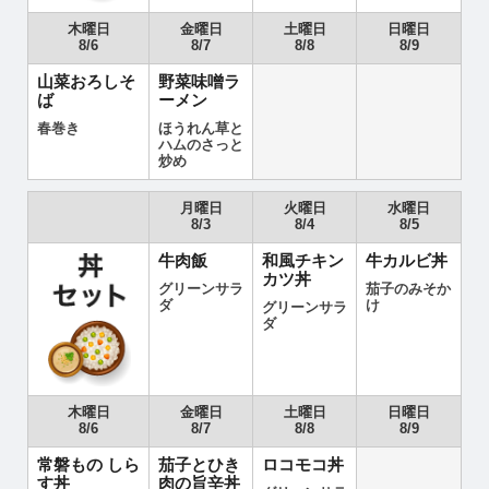
木曜日
金曜日
土曜日
日曜日
8/6
8/7
8/8
8/9
山菜おろしそ
野菜味噌ラ
ば
ーメン
春巻き
ほうれん草と
ハムのさっと
炒め
月曜日
火曜日
水曜日
8/3
8/4
8/5
牛肉飯
和風チキン
牛カルビ丼
カツ丼
グリーンサラ
茄子のみそか
ダ
け
グリーンサラ
ダ
木曜日
金曜日
土曜日
日曜日
8/6
8/7
8/8
8/9
常磐もの しら
茄子とひき
ロコモコ丼
す丼
肉の旨辛丼