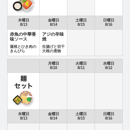
木曜日
金曜日
土曜日
日曜日
8/13
8/14
8/15
8/16
赤魚の中華香
アジの辛味
味ソース
焼
蓮根とひき肉の
生揚げと切干
きんぴら
大根の煮物
月曜日
火曜日
水曜日
8/10
8/11
8/12
木曜日
金曜日
土曜日
日曜日
8/13
8/14
8/15
8/16