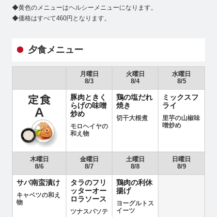
◆黄色のメニューはヘルシーメニューになります。
◆価格はすべて460円となります。
夕食メニュー
月曜日
火曜日
水曜日
8/3
8/4
8/5
豚肉ときく
鶏の塩だれ
ミックスフ
らげの味噌
焼き
ライ
炒め
切干大根煮
里芋の山椒味
噌炒め
モロヘイヤの
和え物
木曜日
金曜日
土曜日
日曜日
8/6
8/7
8/8
8/9
サバ南蛮漬け
タラのフリ
鶏肉の利休
ッターオー
揚げ
キャベツの和え
ロラソース
物
ヨーグルトス
イーツ
ツナスパソテ