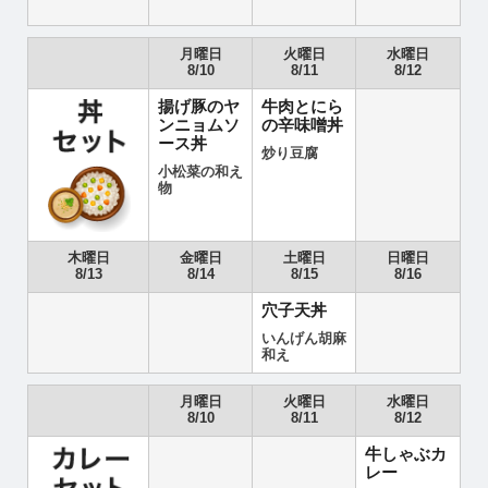
月曜日
火曜日
水曜日
8/10
8/11
8/12
揚げ豚のヤ
牛肉とにら
ンニョムソ
の辛味噌丼
ース丼
炒り豆腐
小松菜の和え
物
木曜日
金曜日
土曜日
日曜日
8/13
8/14
8/15
8/16
穴子天丼
いんげん胡麻
和え
月曜日
火曜日
水曜日
8/10
8/11
8/12
牛しゃぶカ
レー