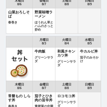
木曜日
金曜日
土曜日
日曜日
8/6
8/7
8/8
8/9
山菜おろしそ
野菜味噌ラ
ば
ーメン
春巻き
ほうれん草と
ハムのさっと
炒め
月曜日
火曜日
水曜日
8/3
8/4
8/5
牛肉飯
和風チキン
牛カルビ丼
カツ丼
グリーンサラ
茄子のみそか
ダ
け
グリーンサラ
ダ
木曜日
金曜日
土曜日
日曜日
8/6
8/7
8/8
8/9
常磐もの しら
茄子とひき
ロコモコ丼
す丼
肉の旨辛丼
グリーンサラ
ダ
春巻き
青梗菜の中華