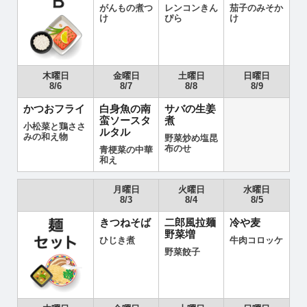
がんもの煮つ
レンコンきん
茄子のみそか
け
ぴら
け
木曜日
金曜日
土曜日
日曜日
8/6
8/7
8/8
8/9
かつおフライ
白身魚の南
サバの生姜
蛮ソースタ
煮
小松菜と鶏ささ
ルタル
みの和え物
野菜炒め塩昆
布のせ
青梗菜の中華
和え
月曜日
火曜日
水曜日
8/3
8/4
8/5
きつねそば
二郎風拉麺
冷や麦
野菜増
ひじき煮
牛肉コロッケ
野菜餃子