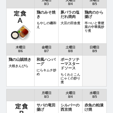
月曜日
火曜日
水曜日
8/3
8/4
8/5
鶏のみそ焼
豚バラの塩
鶏肉のから
き
だれ焼肉
揚げ
もやしの磯和
大豆の田舎煮
半ぺいと青梗
え
菜の中華風炒
り煮
木曜日
金曜日
土曜日
日曜日
8/6
8/7
8/8
8/9
鶏の山賊焼き
和風ハンバ
ポークソテ
ーグ
ーマスター
大根きんぴら
ドソース
にらキムチ炒
め
ちくわとこん
にゃくの炒り
煮
月曜日
火曜日
水曜日
8/3
8/4
8/5
サバの竜田
シルバーの
赤魚の粕漬
揚げ
西京焼
け焼