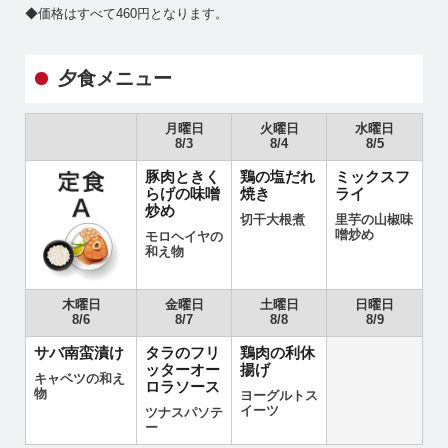
◆価格はすべて460円となります。
夕食メニュー
月曜日
火曜日
水曜日
8/3
8/4
8/5
豚肉ときく
鶏の塩だれ
ミックスフ
らげの味噌
焼き
ライ
炒め
切干大根煮
里芋の山椒味
噌炒め
モロヘイヤの
和え物
木曜日
金曜日
土曜日
日曜日
8/6
8/7
8/8
8/9
サバ南蛮漬け
タラのフリ
鶏肉の利休
ッターオー
揚げ
キャベツの和え
ロラソース
物
ヨーグルトス
イーツ
ツナスパソテ
ー