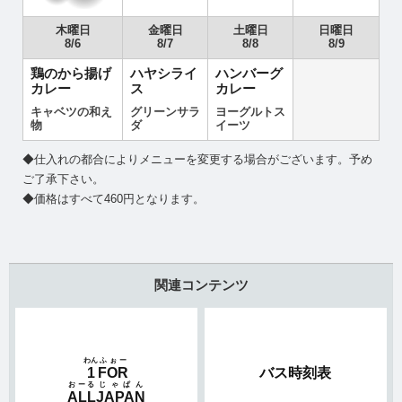
木曜日
金曜日
土曜日
日曜日
8/6
8/7
8/8
8/9
鶏のから揚げ
ハヤシライ
ハンバーグ
カレー
ス
カレー
キャベツの和え
グリーンサラ
ヨーグルトス
物
ダ
イーツ
◆仕入れの都合によりメニューを変更する場合がございます。予め
ご了承下さい。
◆価格はすべて460円となります。
関連コンテンツ
わん
ふぉー
1
FOR
バス時刻表
おーる
じゃぱん
ALL
JAPAN